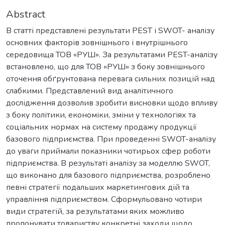
Abstract
В статті представлені результати PEST і SWOT- аналізу
основних факторів зовнішнього і внутрішнього
середовища ТОВ «РУШ». За результатами PEST-аналізу
встановлено, що для ТОВ «РУШ» з боку зовнішнього
оточення обґрунтована перевага сильних позицій над
слабкими. Представлений вид аналітичного
дослідження дозволив зробити висновки щодо впливу
з боку політики, економіки, зміни у технологіях та
соціальних нормах на систему продажу продукції
базового підприємства. При проведенні SWOT-аналізу
до уваги приймали показники чотирьох сфер роботи
підприємства. В результаті аналізу за моделлю SWOT,
що виконано для базового підприємства, розроблено
певні стратегії подальших маркетингових дій та
управління підприємством. Сформульовано чотири
види стратегій, за результатами яких можливо
пропонувати товариству конкретні заходи щодо