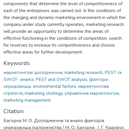
components that determine the level of competitiveness of
each of the enterprises was carried out. In the conditions of
the changing and dynamic marketing environment in which the
company under study currently operates, marketing research
will provide an opportunity to determine the areas of
effective functioning in the conditions of competition, search
for reserves to increase its competitiveness and choose
effective areas for further development.
Keywords
маркетингові дослідження
,
marketing research
,
PEST та
SWOT- аналіз
,
PEST and SWOT analysis
,
фактори
середовища
,
environmental factors
,
маркетингова
стратегія
,
marketing strategy
,
управління маркетингом
,
marketing management
Citation
Багорка М. О. Дослідження та аналіз факторів
середовища підприємства / М. О. Багорка , І. Г. Кадирус,