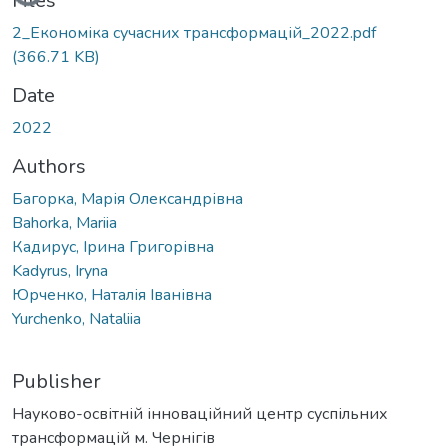
Loading...
Files
2_Економіка сучасних трансформацій_2022.pdf
(366.71 KB)
Date
2022
Authors
Багорка, Марія Олександрівна
Bahorka, Mariia
Кадирус, Ірина Григорівна
Kadyrus, Iryna
Юрченко, Наталія Іванівна
Yurchenko, Nataliia
Publisher
Науково-освітній інноваційний центр суспільних
трансформацій м. Чернігів