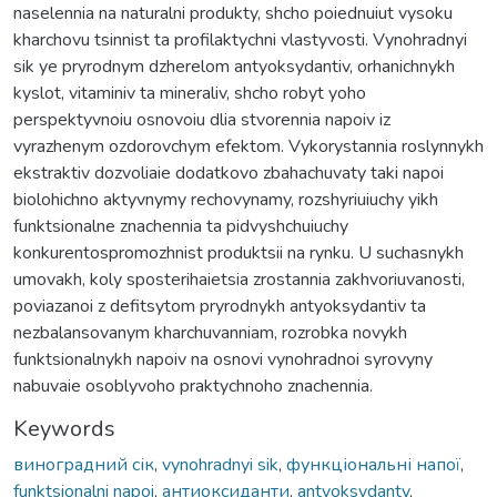
naselennia na naturalni produkty, shcho poiednuiut vysoku
kharchovu tsinnist ta profilaktychni vlastyvosti. Vynohradnyi
sik ye pryrodnym dzherelom antyoksydantiv, orhanichnykh
kyslot, vitaminiv ta mineraliv, shcho robyt yoho
perspektyvnoiu osnovoiu dlia stvorennia napoiv iz
vyrazhenym ozdorovchym efektom. Vykorystannia roslynnykh
ekstraktiv dozvoliaie dodatkovo zbahachuvaty taki napoi
biolohichno aktyvnymy rechovynamy, rozshyriuiuchy yikh
funktsionalne znachennia ta pidvyshchuiuchy
konkurentospromozhnist produktsii na rynku. U suchasnykh
umovakh, koly sposterihaietsia zrostannia zakhvoriuvanosti,
poviazanoi z defitsytom pryrodnykh antyoksydantiv ta
nezbalansovanym kharchuvanniam, rozrobka novykh
funktsionalnykh napoiv na osnovi vynohradnoi syrovyny
nabuvaie osoblyvoho praktychnoho znachennia.
Keywords
виноградний сік
,
vynohradnyi sik
,
функціональні напої
,
funktsionalni napoi
,
антиоксиданти
,
antyoksydanty
,