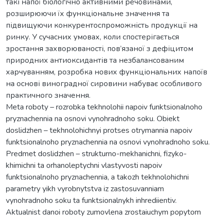
такі напої біологічно активними речовинами,
розширюючи їх функціональне значення та
підвищуючи конкурентоспроможність продукції на
ринку. У сучасних умовах, коли спостерігається
зростання захворюваності, пов’язаної з дефіцитом
природних антиоксидантів та незбалансованим
харчуванням, розробка нових функціональних напоїв
на основі виноградної сировини набуває особливого
практичного значення.
Meta roboty – rozrobka tekhnolohii napoiv funktsionalnoho
pryznachennia na osnovi vynohradnoho soku. Obiekt
doslidzhen – tekhnolohichnyi protses otrymannia napoiv
funktsionalnoho pryznachennia na osnovi vynohradnoho soku.
Predmet doslidzhen – strukturno-mekhanichni, fizyko-
khimichni ta orhanoleptychni vlastyvosti napoiv
funktsionalnoho pryznachennia, a takozh tekhnolohichni
parametry yikh vyrobnytstva iz zastosuvanniam
vynohradnoho soku ta funktsionalnykh inhrediientiv.
Aktualnist danoi roboty zumovlena zrostaiuchym popytom