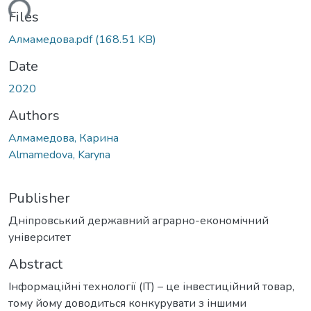
ding...
Files
Алмамедова.pdf
(168.51 KB)
Date
2020
Authors
Алмамедова, Карина
Almamedova, Karyna
Publisher
Дніпровський державний аграрно-економічний
університет
Abstract
Інформаційні технології (ІТ) – це інвестиційний товар,
тому йому доводиться конкурувати з іншими