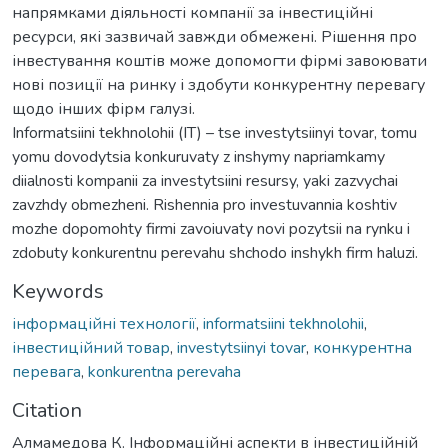
напрямками діяльності компанії за інвестиційні
ресурси, які зазвичай завжди обмежені. Рішення про
інвестування коштів може допомогти фірмі завоювати
нові позиції на ринку і здобути конкурентну перевагу
щодо інших фірм галузі.
Informatsiini tekhnolohii (IT) – tse investytsiinyi tovar, tomu
yomu dovodytsia konkuruvaty z inshymy napriamkamy
diialnosti kompanii za investytsiini resursy, yaki zazvychai
zavzhdy obmezheni. Rishennia pro investuvannia koshtiv
mozhe dopomohty firmi zavoiuvaty novi pozytsii na rynku i
zdobuty konkurentnu perevahu shchodo inshykh firm haluzi.
Keywords
інформаційні технології
,
informatsiini tekhnolohii
,
інвестиційний товар
,
investytsiinyi tovar
,
конкурентна
перевага
,
konkurentna perevaha
Citation
Алмамедова К. Інформаційні аспекти в інвестиційній