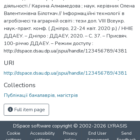
діяльності / Карина Алмамедова ; наук. керівник Олена
Валентинівна Білоткач // Інформаційні технології в
агробізнесі та аграрній освіті : тези доп. VІІI Всеукр.
наук.-практ. конф. ( Дніпро, 22-24 квіт. 2020 р.) / ННІЕ
ДДАЕУ. – Дніпро : ДДАЕУ, 2020. – С. 37. – Присвяч.
100-річчю ДДАЕУ. – Режим доступу :
http://dspace.dsau.dp.ua/jspui/handle/123456789/4381
URI
http://dspace.dsau.dp.ua/jspui/handle/123456789/4381
Collections
Публікації бакалаврів, магістрів
Full item page
DSpace software
copyright © 2002-2026
LYRASIS
Cookie
Accessibility
Privacy
End User
Send
settings
settings
policy
Agreement
Feedback