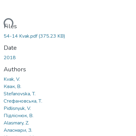
ding...
Files
54-14 Kvak.pdf
(375.23 KB)
Date
2018
Authors
Kvak, V.
Квак, В.
Stefanovska, T.
Стефановська, Т.
Pidlisnyuk, V.
Підліснюк, В.
Alasmary, Z.
Аласмари, З.