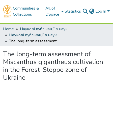
Communities &
All of
Statistics
Log In
Collections
DSpace
Home
Наукові публікації в наукометричних базах Scopus та Web of Science
Наукові публікації в наукометричній базі Scopus
The long-term assessment of Miscanthus gigantheus cultivation in the Forest-Steppe zone of Ukraine
The long-term assessment of
Miscanthus gigantheus cultivation
in the Forest-Steppe zone of
Ukraine