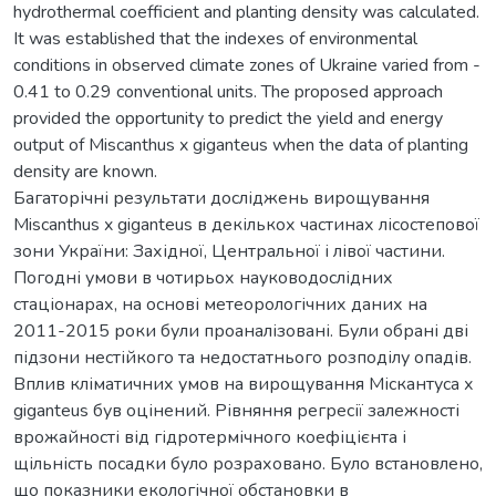
hydrothermal coefficient and planting density was calculated.
It was established that the indexes of environmental
conditions in observed climate zones of Ukraine varied from -
0.41 to 0.29 conventional units. The proposed approach
provided the opportunity to predict the yield and energy
output of Miscanthus x giganteus when the data of planting
density are known.
Багаторічні результати досліджень вирощування
Miscanthus x giganteus в декількох частинах лісостепової
зони України: Західної, Центральної і лівої частини.
Погодні умови в чотирьох науководослідних
стаціонарах, на основі метеорологічних даних на
2011-2015 роки були проаналізовані. Були обрані дві
підзони нестійкого та недостатнього розподілу опадів.
Вплив кліматичних умов на вирощування Міскантуса х
giganteus був оцінений. Рівняння регресії залежності
врожайності від гідротермічного коефіцієнта і
щільність посадки було розраховано. Було встановлено,
що показники екологічної обстановки в