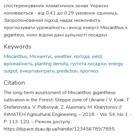
спостережуваних кліматичних зонах України
коливаються - від 0,41 до 0.29 умовних одиниць.
Запропонований підхід надає можливість
прогнозувати урожайність і вихід енергії Miscanthus x
giganteus, коли відомі дані щільності посадки.
Keywords
Miscanthus
,
Міскантус
,
weather
,
погода
,
yield
,
врожайність
,
planting density
,
густота посадки
,
energy
output
,
енерговитрати
,
prediction
,
прогноз
Citation
The long-term assessment of Miscanthus gigantheus
cultivation in the Forest-Steppe zone of Ukraine / V. Kvak, T.
Stefanovska, V. Pidlisnyuk, Z. Alasmary, M. Kharytonov //
INMATEH Agricultural Engineering. – 2018. - Vol. 54, No 1. -
P. 113-120. – Режим доступу :
https://dspace.dsau.dp.ua/handle/123456789/7895