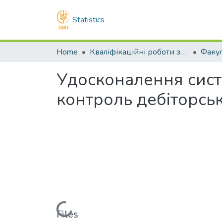
Statistics
Home
Кваліфікаційні роботи здобувачів вищої освіти
Удосконалення сист
контроль дебіторськ
Loading...
Files