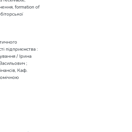
s receivable
,
ечення
,
formation of
ебіторської
ітичного
ті підприємства :
кування / Ірина
Васильович ;
інансів, Каф.
номічною