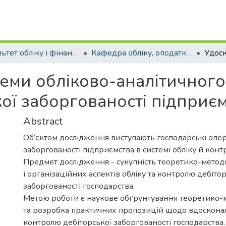
Факультет обліку і фінансів
Кафедра обліку, оподаткування та управління фінансово-економічною безпекою . Магістри
еми обліково-аналітичного
ої заборгованості підприє
Abstract
Об’єктом дослідження виступають господарські опера
заборгованості підприємства в системі обліку й конт
Предмет дослідження - сукупність теоретико-метод
і організаційних аспектів обліку та контролю дебіто
заборгованості господарства.
Метою роботи є наукове обґрунтування теоретико-
та розробка практичних пропозицій щодо вдосконал
контролю дебіторської заборгованості господарства.