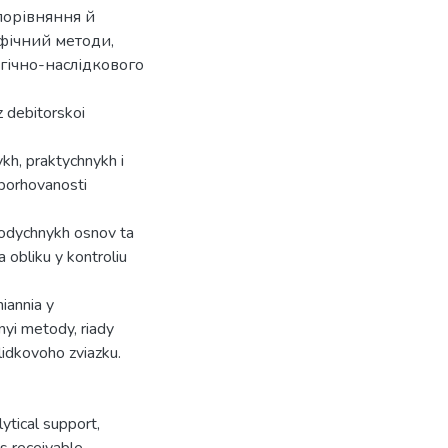
порівняння й
афічний методи,
гічно-наслідкового
z debitorskoi
h, praktychnykh i
aborhovanosti
odychnykh osnov ta
 obliku y kontroliu
iannia y
nyi metody, riady
lidkovoho zviazku.
lytical support
,