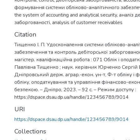
контроль
,
control
,
дебіторська заборгованість
,
account
формування системи обліково-аналітичного забезп
the system of accounting and analytical security
,
аналіз д
заборгованості
,
analysis of customer receivables
Citation
Тищенко І. П. Удосконалення системи обліково-анал
забезпечення та контроль дебіторської заборгованос
магістер. кваліфікаційна робота : 071 Облік і оподат
Павлівна Тищенко ; наук. керівник Юрченко Сергій 
Дніпровський держ. аграр.-екон. ун-т, Ф-т обліку і ф
обліку, оподаткування та управління фінансово-еко
безпекою. – Дніпро, 2023. – 92 с. – Режим доступу :
https://dspace.dsau.dp.ua/handle/123456789/9014
URI
https://dspace.dsau.dp.ua/handle/123456789/9014
Collections