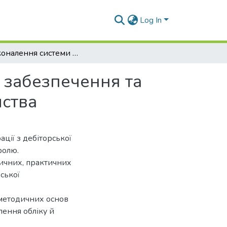
Log In
Удосконалення системи обліково-аналітичного забезпечення та контроль дебіторської заборгованості підприємства
 забезпечення та
мства
ції з дебіторської
ролю.
ичних, практичних
рської
методичних основ
ення обліку й