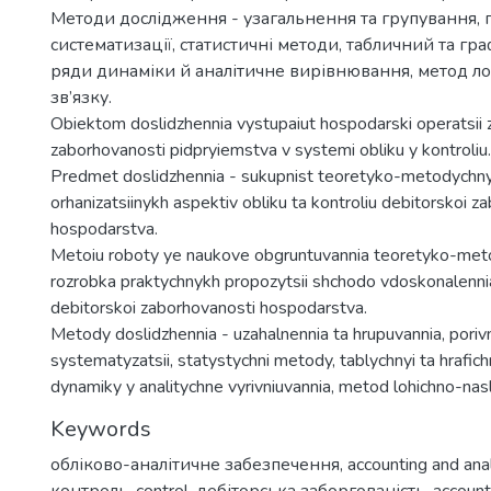
Методи дослідження - узагальнення та групування, 
систематизації, статистичні методи, табличний та гр
ряди динаміки й аналітичне вирівнювання, метод ло
зв’язку.
Obiektom doslidzhennia vystupaiut hospodarski operatsii 
zaborhovanosti pidpryiemstva v systemi obliku y kontroliu.
Predmet doslidzhennia - sukupnist teoretyko-metodychnyk
orhanizatsiinykh aspektiv obliku ta kontroliu debitorskoi z
hospodarstva.
Metoiu roboty ye naukove obgruntuvannia teoretyko-met
rozrobka praktychnykh propozytsii shchodo vdoskonalennia
debitorskoi zaborhovanosti hospodarstva.
Metody doslidzhennia - uzahalnennia ta hrupuvannia, porivn
systematyzatsii, statystychni metody, tablychnyi ta hrafich
dynamiky y analitychne vyrivniuvannia, metod lohichno-nas
Keywords
обліково-аналітичне забезпечення
,
accounting and ana