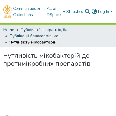
Communities &
All of
Statistics
Log In
Collections
DSpace
Home
Публікації аспірантів, бакалаврів, магістрів
Публікації бакалаврів, магістрів
Чутливість мікобактерій до протимікробних препаратів
Чутливість мікобактерій до
протимікробних препаратів