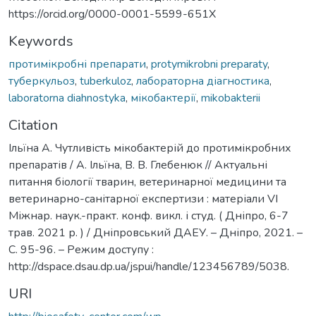
https://orcid.org/0000-0001-5599-651X
Keywords
протимікробні препарати
,
protymikrobni preparaty
,
туберкульоз
,
tuberkuloz
,
лабораторна діагностика
,
laboratorna diahnostyka
,
мікобактерії
,
mikobakterii
Citation
Ільїна А. Чутливість мікобактерій до протимікробних
препаратів / А. Ільїна, В. В. Глебенюк // Актуальні
питання біології тварин, ветеринарної медицини та
ветеринарно-санітарної експертизи : матеріали VІ
Міжнар. наук.-практ. конф. викл. і студ. ( Дніпро, 6-7
трав. 2021 р. ) / Дніпровський ДАЕУ. – Дніпро, 2021. –
С. 95-96. – Режим доступу :
http://dspace.dsau.dp.ua/jspui/handle/123456789/5038.
URI