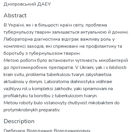
Дніпровський ДАЕУ
Abstract
В Україні, як і в більшості країн світу, проблема
туберкульозу тварин залишається актуальною й донині.
Лабораторна діагностика відіграє важливу роль у
комплексі заходів, які спрямовані на профілактику та
боротьбу з туберкульозом тварин.
Метою роботи було встановити чутливість мікобактерій
до протимікробних препаратів. V Ukraini, yak i v bilshosti
krain svitu, problema tuberkulozu tvaryn zalyshaietsia
aktualnoiu y donyni. Laboratorna diahnostyka vidihraie
vazhlyvu rol u kompleksi zakhodiv, yaki spriamovani na
profilaktyku ta borotbu z tuberkulozom tvaryn.
Metoiu roboty bulo vstanovyty chutlyvist mikobakterii do
protymikrobnykh preparativ.
Description
Глебенюк Володимир Володимирович