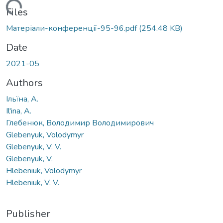
ading...
Files
Матеріали-конференції-95-96.pdf
(254.48 KB)
Date
2021-05
Authors
Ільїна, А.
Il'ina, A.
Глебенюк, Володимир Володимирович
Glebenyuk, Volodymyr
Glebenyuk, V. V.
Glebenyuk, V.
Hlebeniuk, Volodymyr
Hlebeniuk, V. V.
Publisher