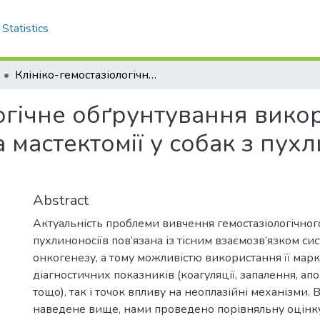
Statistics
Клініко-гемостазіологічне обґрунтування використання електрокоагуляції за мастектомії у собак з пухлинами молочної залози
логічне обґрунтування вико
а мастектомії у собак з пу
Abstract
Актуальність проблеми вивчення гемостазіологічного
пухлиноносіїв пов’язана із тісним взаємозв’язком си
онкогенезу, а тому можливістю використання її марке
діагностичних показників (коагуляції, запалення, апо
тощо), так і точок впливу на неоплазійні механізми.
наведене вище, нами проведено порівняльну оцінк