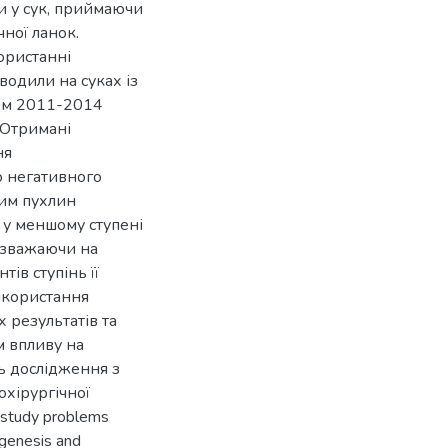
и у сук, приймаючи
чної ланок.
ористанні
водили на суках із
гом 2011-2014
. Отримані
ня
о негативного
ним пухлин
 у меншому ступені
незважаючи на
тів ступінь її
икористання
 результатів та
м впливу на
ь дослідження з
охірургічної
 study problems
ogenesis and