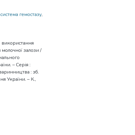
,
система гемостазу
,
я використання
 молочної залози /
онального
їни. – Серія :
варинництва : зб.
я України. – К.,