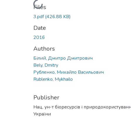
Loading...
Files
3.pdf
(426.88 KB)
Date
2016
Authors
Білий, Дмитро Дмитрович
Bely, Dmitry
Рубленко, Михайло Васильович
Rublenko, Mykhailo
Publisher
Нац. ун-т біоресурсів і природокористуван
України