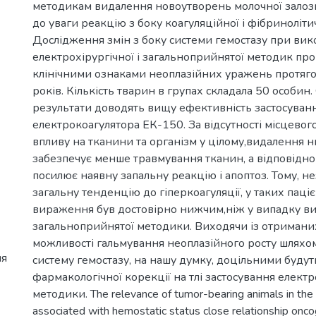
методикам видалення новоутворень молочної залоз
до уваги реакцію з боку коагуляційної і фібриноліти
Дослідження змін з боку системи гемостазу при вик
електрохірургічної і загальноприйнятої методик про
клінічними ознаками неоплазійних уражень протя
років. Кількість тварин в групах складала 50 особин
результати доводять вищу ефективність застосуван
електрокоагулятора ЕК-150. За відсутності місцевог
впливу на тканини та організм у цілому,видалення 
забезпечує менше травмування тканин, а відповідно
посилює наявну запальну реакцію і апоптоз. Тому, 
загальну тенденцію до гіперкоагуляції, у таких пацієн
вираження був достовірно нижчим,ніж у випадку в
загальноприйнятої методики. Виходячи із отриманих
можливості гальмування неоплазійного росту шляхо
ня
систему гемостазу, на нашу думку, доцільними будут
фармакологічної корекції на тлі застосування електр
методики. The relevance of tumor-bearing animals in the
associated with hemostatic status close relationship onc