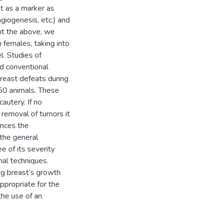
it as a marker as
ngiogenesis, etc.) and
nt the above, we
 females, taking into
l. Studies of
d conventional
breast defeats during
50 animals. These
autery. If no
 removal of tumors it
ances the
the general
e of its severity
nal techniques.
ng breast’s growth
ppropriate for the
the use of an