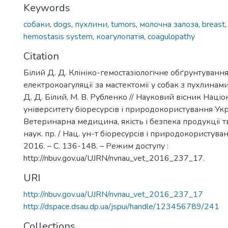
Keywords
собаки
,
dogs
,
пухлини
,
tumors
,
молочна залоза
,
breast
hemostasis system
,
коагулопатія
,
coagulopathy
Citation
Білий Д. Д. Клініко-гемостазіологічне обґрунтуванн
електрокоагуляції за мастектомії у собак з пухлинами
Д. Д. Білий, М. В. Рубленко // Науковий вісник Наці
університету біоресурсів і природокористування Укра
Ветеринарна медицина, якість і безпека продукції т
наук. пр. / Нац. ун-т біоресурсів і природокористуванн
2016. – С. 136-148. – Режим доступу :
http://nbuv.gov.ua/UJRN/nvnau_vet_2016_237_17.
URI
http://nbuv.gov.ua/UJRN/nvnau_vet_2016_237_17
http://dspace.dsau.dp.ua/jspui/handle/123456789/241
Collections