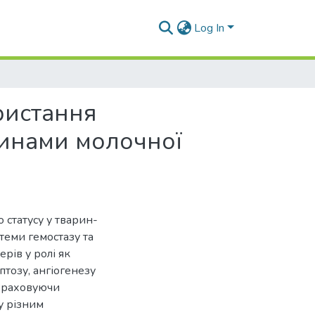
Log In
ристання
хлинами молочної
 статусу у тварин-
стеми гемостазу та
рів у ролі як
птозу, ангіогенезу
 Враховуючи
у різним