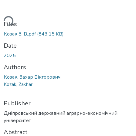
ading...
Files
Козак З. В..pdf
(843.15 KB)
Date
2025
Authors
Козак, Захар Вікторович
Kozak, Zakhar
Publisher
Дніпровський державний аграрно-економічний
університет
Abstract