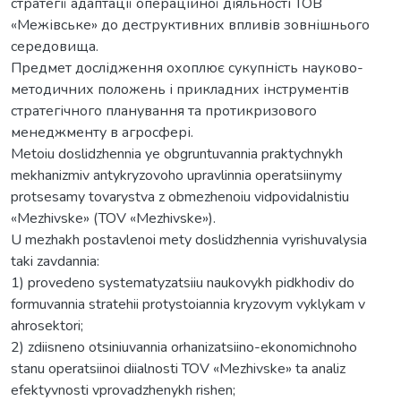
стратегії адаптації операційної діяльності ТОВ
«Межівське» до деструктивних впливів зовнішнього
середовища.
Предмет дослідження охоплює сукупність науково-
методичних положень і прикладних інструментів
стратегічного планування та протикризового
менеджменту в агросфері.
Metoiu doslidzhennia ye obgruntuvannia praktychnykh
mekhanizmiv antykryzovoho upravlinnia operatsiinymy
protsesamy tovarystva z obmezhenoiu vidpovidalnistiu
«Mezhivske» (TOV «Mezhivske»).
U mezhakh postavlenoi mety doslidzhennia vyrishuvalysia
taki zavdannia:
1) provedeno systematyzatsiiu naukovykh pidkhodiv do
formuvannia stratehii protystoiannia kryzovym vyklykam v
ahrosektori;
2) zdiisneno otsiniuvannia orhanizatsiino-ekonomichnoho
stanu operatsiinoi diialnosti TOV «Mezhivske» ta analiz
efektyvnosti vprovadzhenykh rishen;