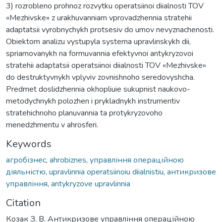
3) rozrobleno prohnoz rozvytku operatsiinoi diialnosti TOV
«Mezhivske» z urakhuvanniam vprovadzhennia stratehii
adaptatsii vyrobnychykh protsesiv do umov nevyznachenosti.
Obiektom analizu vystupyla systema upravlinskykh dii,
spriamovanykh na formuvannia efektyvnoi antykryzovoi
stratehii adaptatsii operatsiinoi diialnosti TOV «Mezhivske»
do destruktyvnykh vplyviv zovnishnoho seredovyshcha.
Predmet doslidzhennia okhopliuie sukupnist naukovo-
metodychnykh polozhen i prykladnykh instrumentiv
stratehichnoho planuvannia ta protykryzovoho
menedzhmentu v ahrosferi.
Keywords
агробізнес
,
ahrobiznes
,
управління операційною
діяльністю
,
upravlinnia operatsiinoiu diialnistiu
,
антикризове
управління
,
antykryzove upravlinnia
Citation
Козак З. В. Антикризове управління операційною