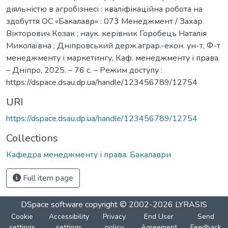
діяльністю в агробізнесі : кваліфікаційна робота на
здобуття ОС «Бакалавр» : 073 Менеджмент / Захар
Вікторович Козак ; наук. керівник Горобець Наталія
Миколаївна ; Дніпровський держ.аграр.-екон. ун-т, Ф-т
менеджменту і маркетингу, Каф. менеджменту і права.
– Дніпро, 2025. – 76 с. – Режим доступу :
https://dspace.dsau.dp.ua/handle/123456789/12754
URI
https://dspace.dsau.dp.ua/handle/123456789/12754
Collections
Кафедра менеджменту і права. Бакалаври
Full item page
DSpace software
copyright © 2002-2026
LYRASIS
Cookie
Accessibility
Privacy
End User
Send
settings
settings
policy
Agreement
Feedback