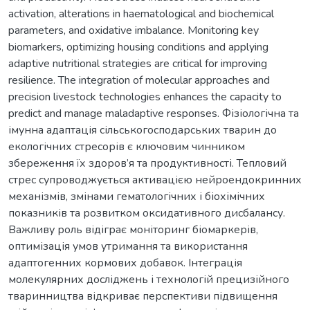
activation, alterations in haematological and biochemical
parameters, and oxidative imbalance. Monitoring key
biomarkers, optimizing housing conditions and applying
adaptive nutritional strategies are critical for improving
resilience. The integration of molecular approaches and
precision livestock technologies enhances the capacity to
predict and manage maladaptive responses. Фізіологічна та
імунна адаптація сільськогосподарських тварин до
екологічних стресорів є ключовим чинником
збереження їх здоров’я та продуктивності. Тепловий
стрес супроводжується активацією нейроендокринних
механізмів, змінами гематологічних і біохімічних
показників та розвитком оксидативного дисбалансу.
Важливу роль відіграє моніторинг біомаркерів,
оптимізація умов утримання та використання
адаптогенних кормових добавок. Інтеграція
молекулярних досліджень і технологій прецизійного
тваринництва відкриває перспективи підвищення