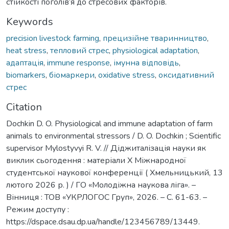
стійкості поголів’я до стресових факторів.
Keywords
precision livestock farming
,
прецизійне тваринництво
,
heat stress
,
тепловий стрес
,
physiological adaptation
,
адаптація
,
immune response
,
імунна відповідь
,
biomarkers
,
біомаркери
,
oxidative stress
,
оксидативний
стрес
Citation
Dochkin D. O. Physiological and immune adaptation of farm
animals to environmental stressors / D. O. Dochkin ; Scientific
supervisor Mylostyvyi R. V. // Діджиталізація науки як
виклик сьогодення : матеріали X Міжнародної
студентської наукової конференції ( Хмельницький, 13
лютого 2026 р. ) / ГО «Молодіжна наукова ліга». –
Вінниця : ТОВ «УКРЛОГОС Груп», 2026. – С. 61-63. –
Режим доступу :
https://dspace.dsau.dp.ua/handle/123456789/13449.