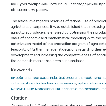
конкурентоспроможності сільськогосподарської про
вітчизняному ринку.
The article investigates reserves of rational use of produc
agricultural enterprises. It was established that increasing t
agricultural producers is ensured by optimizing their produ
basis of economic and mathematical modeling.With the he
optimization model of the production program of agro ente
feasibility of further managerial decisions regarding their 
development and increasing the competitiveness of agricu
the domestic market has been substantiated.
Keywords
виробнича програма
,
industrial program
,
виробничо-га
industrial-branch structure
,
оптимізація
,
optimization
,
еко
математичне моделювання
,
economic-mathematical mo
Citation
Дьяченко Н.К. Особливості оптимізації виробничої 