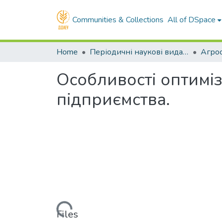
Communities & Collections
All of DSpace
Home
Періодичні наукові видання ДДАЕУ
Агрос
Особливості оптимі
підприємства.
Loading...
Files