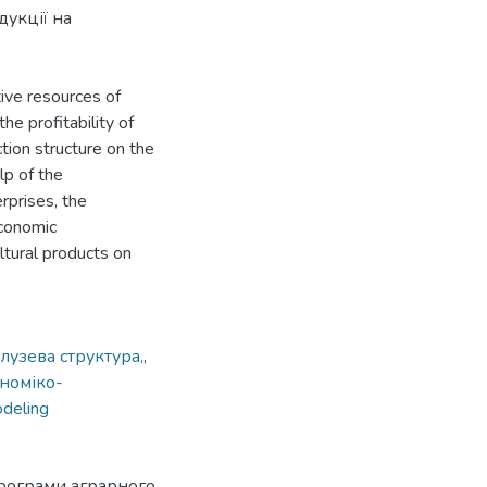
дукції на
tive resources of
he profitability of
ction structure on the
lp of the
rprises, the
economic
ltural products on
лузева структура,
,
номіко-
deling
програми аграрного