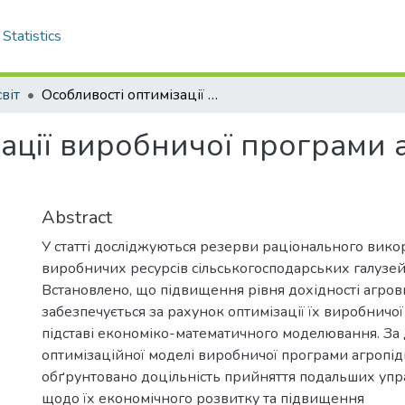
Statistics
віт
Особливості оптимізації виробничої програми аграрного підприємства.
зації виробничої програми 
Abstract
У статті досліджуються резерви раціонального вико
виробничих ресурсів сільськогосподарських галузей
Встановлено, що підвищення рівня дохідності агро
забезпечується за рахунок оптимізації їх виробничої
підставі економіко-математичного моделювання. З
оптимізаційної моделі виробничої програми агропід
обґрунтовано доцільність прийняття подальших упр
щодо їх економічного розвитку та підвищення