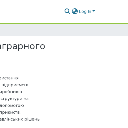
Log In
аграрного
ристання
 підприємств.
виробників
 структури на
а допомогою
приємств,
авлінських рішень