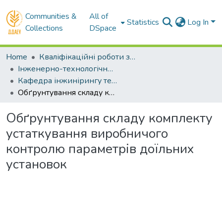
Communities &
All of
Statistics
Log In
Collections
DSpace
Home
Кваліфікаційні роботи здобувачів вищої освіти
Інженерно-технологічний факультет
Кафедра інжинірингу технічних систем. Магістри
Обґрунтування складу комплекту устаткування виробничого контролю параметрів доїльних установок
Обґрунтування складу комплекту
устаткування виробничого
контролю параметрів доїльних
установок