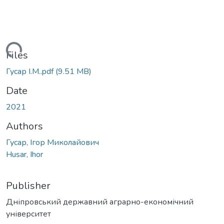
ding...
Files
Гусар І.М..pdf
(9.51 MB)
Date
2021
Authors
Гусар, Ігор Миколайович
Husar, Ihor
Publisher
Дніпровський державний аграрно-економічний
університет