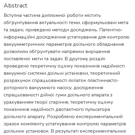
Abstract
Вступна частина дипломної роботи містить
обґрунтування актуальності теми, сформульовані мета
та задачі, приведено методи досліджень. Патентно-
інформаційні дослідження устаткування для контролю
вакуумметричних параметрів доїльного обладнання
дозволили обґрунтувати напрямки вирішення
поставленої мети та задач. В другому розділі
проведено теоретичну оцінку показників надійності
вакуумної системи доїльні установки, теоретичний
розрахунок спрацьованості лопаток пластинчасто-
роторного вакуумного насосу, дослідження
спрацьованості дійної гуми доїльного апарата з
урахуванням теорії старіння, теоретичну оцінку
показників надійності двотактного пульсатора
доїльного апарату. Розроблено експериментальний
зразок комплекту устаткування контролю параметрів
доїльних установок. В результаті експериментальних