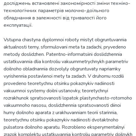
досліджень встановлені закономірності зміни техніко-
технологічних параметрів молочно-доїльного
обладнання в залежності від тривалості його
експлуатації.
Vstupna chastyna dyplomnoi roboty mistyt obgruntuvannia
aktualnosti temy, sformulovani meta ta zadachi, pryvedeno
metody doslidzhen. Patentno-informatsiini doslidzhennia
ustatkuvannia dlia kontroliu vakuummetrychnykh parametriv
doilnoho obladnannia dozvolyly obgruntuvaty napriamky
vyrishennia postavlenoi mety ta zadach. V druhomu rozdili
provedeno teoretychnu otsinku pokaznykiv nadiinosti
vakuumnoi systemy doilni ustanovky, teoretychnyi
rozrakhunok spratsovanosti lopatok plastynchasto-rotornoho
vakuumnoho nasosu, doslidzhennia spratsovanosti diinoi
humy doilnoho aparata z urakhuvanniam teorii starinnia,
teoretychnu otsinku pokaznykiv nadiinosti dvotaktnoho
pulsatora doilnoho aparatu. Rozrobleno eksperymentalnyi
zrazok komplektu ustatkuvannia kontroliu parametriv doilnykh