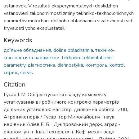
ustanovok. V rezultati eksperymentalnykh doslidzhen
vstanovleni zakonomirnosti zminy tekhniko-tekhnolohichnykh
parametriv molochno-doilnoho obladnannia v zalezhnosti vid
tryvalosti yoho ekspluatatsii.
Keywords
доїльне обладнання
,
doilne obladnannia
,
техніко-
технологічні параметри
,
tekhniko-tekhnolohichni
parametry
,
діагностика
,
diahnostyka
,
контроль
,
kontrol
,
сервіс
,
servis
Citation
Гусар І. М. Обґрунтування складу комплекту
устаткування виробничого контролю параметрів
доїльних установок: магістер. дипломна робота : 208,
Агроінженерія / Гусар Ігор Миколайович ; наук.
керівник Алієв Е. Б. ; Дніпровський держ. аграр.-
економ. ун-т, Інж.-технол. ф-т, Каф. механізації