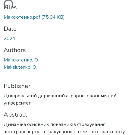
ding...
Files
Максютенко.pdf
(75.04 KB)
Date
2021
Authors
Максютенко, О.
Maksiutenko, O.
Publisher
Дніпровський державний аграрно-економічний
університет
Abstract
Динаміка основних показників страхування
автотранспорту – страхування наземного транспорту