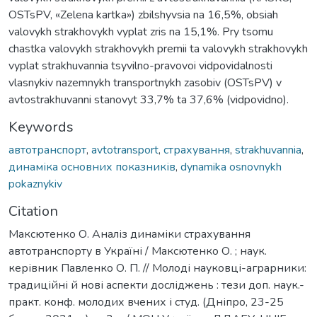
OSTsPV, «Zelena kartka») zbilshyvsia na 16,5%, obsiah
valovykh strakhovykh vyplat zris na 15,1%. Pry tsomu
chastka valovykh strakhovykh premii ta valovykh strakhovykh
vyplat strakhuvannia tsyvilno-pravovoi vidpovidalnosti
vlasnykiv nazemnykh transportnykh zasobiv (OSTsPV) v
avtostrakhuvanni stanovyt 33,7% ta 37,6% (vidpovidno).
Keywords
автотранспорт
,
avtotransport
,
страхування
,
strakhuvannia
,
динаміка основних показників
,
dynamika osnovnykh
pokaznykiv
Citation
Максютенко О. Аналіз динаміки страхування
автотранспорту в Україні / Максютенко О. ; наук.
керівник Павленко О. П. // Молоді науковці-аграрники:
традиційні й нові аспекти досліджень : тези доп. наук.-
практ. конф. молодих вчених і студ. (Дніпро, 23-25