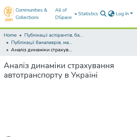
Communities &
All of
Statistics
Log In
Collections
DSpace
Home
Публікації аспірантів, бакалаврів, магістрів
Публікації бакалаврів, магістрів
Аналіз динаміки страхування автотранспорту в Україні
Аналіз динаміки страхування
автотранспорту в Україні