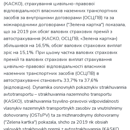
(КАСКО), страхування цивільно-правової
відповідальності власників наземних транспортних
засобів за внутрішніми договорами (ОСЦПВ) та за
міжнародними договорами ("Зелена картка") показала,
що за 2019 рік обсяг валових страхових премій з
автострахування (КАСКО, ОСЦПВ, «Зелена картка»)
збільшився на 16,5%, обсяг валових страхових виплат
зріс на 15,1%. При цьому частка валових страхових
премій та валових страхових виплат страхування
цивільно-правової відповідальності власників
наземних транспортних засобів (ОСЦПВ) в
автострахуванні становить 33,7% та 37,6%
(відповідно). Dynamika osnovnykh pokaznykiv strakhuvannia
avtotransportu – strakhuvannia nazemnoho transportu
(KASKO), strakhuvannia tsyvilno-pravovoi vidpovidalnosti
vlasnykiv nazemnykh transportnykh zasobiv za vnutrishnimy
dohovoramy (OSTsPV) ta za mizhnarodnymy dohovoramy
("Zelena kartka") pokazala, shcho za 2019 rik obsiah
valovykh strakhovykh premii z avtostrakhuvannia (KASKO,