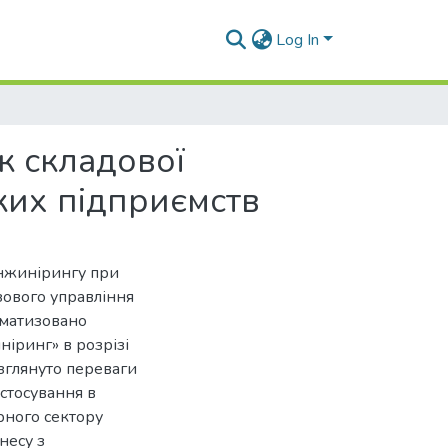
Log In
к складової
ких підприємств
 інжинірингу при
зового управління
ематизовано
іринг» в розрізі
зглянуто переваги
астосування в
рного сектору
несу з