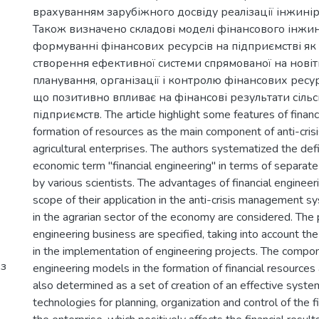
врахуванням зарубіжного досвіду реалізації інжині
Також визначено складові моделі фінансового інжи
формуванні фінансових ресурсів на підприємстві як 
створення ефективної системи спрямованої на новіт
планування, організації і контролю фінансових ресур
що позитивно впливає на фінансові результати сіль
підприємств. The article highlight some features of financi
formation of resources as the main component of anti-cri
agricultural enterprises. The authors systematized the defi
economic term "financial engineering" in terms of separat
by various scientists. The advantages of financial engineer
scope of their application in the anti-crisis management s
in the agrarian sector of the economy are considered. The p
engineering business are specified, taking into account th
in the implementation of engineering projects. The compon
 з
engineering models in the formation of financial resources 
also determined as a set of creation of an effective syste
technologies for planning, organization and control of the f