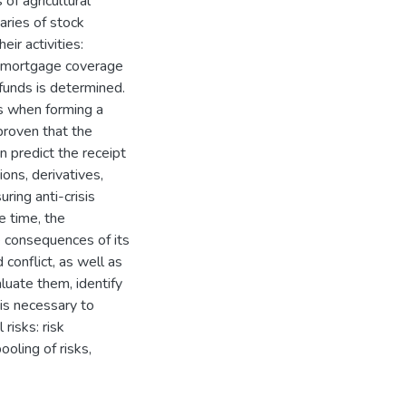
 of agricultural
iaries of stock
ir activities:
, mortgage coverage
funds is determined.
es when forming a
 proven that the
n predict the receipt
ions, derivatives,
ring anti-crisis
e time, the
e consequences of its
conflict, as well as
aluate them, identify
 is necessary to
risks: risk
ooling of risks,