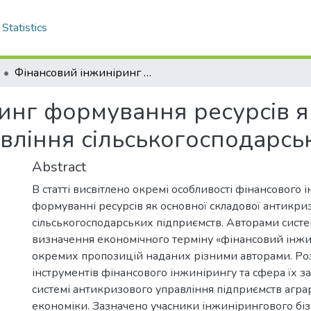
Statistics
Фінансовий інжиніринг формування ресурсів як складової антикризового управління сільськогосподарських підприємств
инг формування ресурсів я
вління сільськогосподарсь
Abstract
В статті висвітлено окремі особливості фінансового
формуванні ресурсів як основної складової антикри
сільськогосподарських підприємств. Авторами сист
визначення економічного терміну «фінансовий інжин
окремих пропозицій наданих різними авторами. Ро
інструментів фінансового інжинірингу та сфера їх з
системі антикризового управління підприємств агра
економіки. Зазначено учасники інжинірингового біз