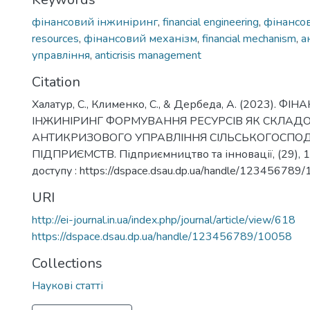
фінансовий інжиніринг
,
financial engineering
,
фінансов
resources
,
фінансовий механізм
,
financial mechanism
,
а
управління
,
anticrisis management
Citation
Халатур, С., Клименко, С., & Дербеда, А. (2023). Ф
ІНЖИНІРИНГ ФОРМУВАННЯ РЕСУРСІВ ЯК СКЛАДО
АНТИКРИЗОВОГО УПРАВЛІННЯ СІЛЬСЬКОГОСПО
ПІДПРИЄМСТВ. Підприємництво та інновації, (29), 
доступу : https://dspace.dsau.dp.ua/handle/123456789
URI
http://ei-journal.in.ua/index.php/journal/article/view/618
https://dspace.dsau.dp.ua/handle/123456789/10058
Collections
Наукові статті