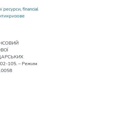
і ресурси
,
financial
нтикризове
ІНАНСОВИЙ
ВОЇ
ДАРСЬКИХ
102-105. – Режим
/10058