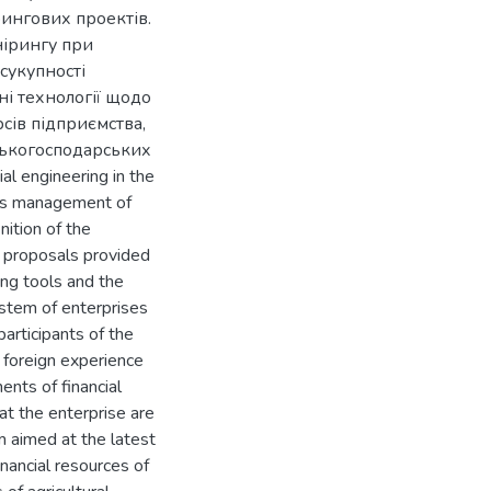
рингових проектів.
нірингу при
сукупності
ні технології щодо
сів підприємства,
ськогосподарських
al engineering in the
sis management of
nition of the
e proposals provided
ing tools and the
ystem of enterprises
articipants of the
e foreign experience
ents of financial
at the enterprise are
m aimed at the latest
inancial resources of