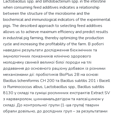
Lactobacillus spp. and Bifidobacterium spp. in the intestine
when consuming feed additives indicates a relationship
between the structure of the microbiome and the
biochemical and immunological indicators of the experimental
pigs. The described approach to selecting feed additives
allows us to achieve maximum efficiency and predict results
in industrial pig farming, thereby optimizing the production
cycle and increasing the profitability of the farm. В роботі
наведені результати дослідження біохімічних та
імунологічних показників клінічно здорового
молодняку свиней великої білої породи на тлі
додавання до основного раціону добавок із різними
механізмами дії: пробіотиків BioPlus 2B на основі
Bacillus licheniformis СН 200 та Bacillus subtilis 201 і Bacell
із Ruminococcus albus, Lactobacillus spp., Bacillus subtilis
8130 у складі та суміші рослинних екстрактів Extract SV
з карвакролом, циннамальдегідом та капсаїцином у
складі. До контрольної групи (1-ша група) тварин
обрали довільно, до дослідних груп – за результатами