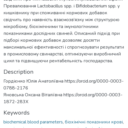
Превалювання Lactobacillus spp. і Bifidobacterium spp. у
кишківнику при споживанні кормових добавок
свідчить про наявність взаємозв’язку між структурою
мікробіому, біохімічними та імунологічними
показниками дослідних свиней. Описаний підхід при
підборі кормових добавок дозволяє досягти
максимальної ефективності і спрогнозувати результати
в промисловому свинарстві, оптимізуючи виробничий
цикл та підвищуючи рентабельність господарства.
Description
Гордієнко Юлія Анатоліївна https://orcid.org/0000-0003-
0788-2176
Яновська Оксана Віталіївна https://orcid.org/0000-0003-
1872-283Х
Keywords
biochemical blood parameters
,
біохімічні показники крові
,