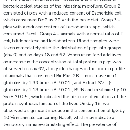
bacteriological studies of the intestinal microflora. Group 2
consisted of pigs with a reduced content of Escherichia coli,
which consumed BioPlus 2B with the basic diet, Group 3 –
pigs with a reduced content of Lactobacillus spp., which
consumed Bacell, Group 4 – animals with a normal ratio of E.
coli, bifidobacteria and lactobacteria. Blood samples were
taken immediately after the distribution of pigs into groups
(day 0) and on days 18 and 62. When using feed additives,
an increase in the concentration of total protein in pigs was
observed on day 62, alongside changes in the protein profile
of animals that consumed BioPlus 2B – an increase in α1-
globulins by 1.33 times (P ˂ 0.01), and Extract SV – β-
globulins by 1.18 times (P ˂ 0.01), BUN and creatinine by 10
% (P ˂ 0.05), which indicated the absence of violations of the
protein synthesis function of the liver. On day 18, we
observed a significant increase in the concentration of IgG by
10 % in animals consuming Bacell, which may indicate a
temporary immune-stimulating effect. The prevalence of