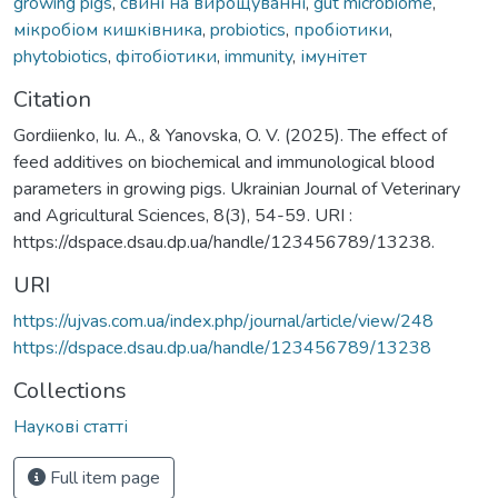
growing pigs
,
свині на вирощуванні
,
gut microbiome
,
мікробіом кишківника
,
probiotics
,
пробіотики
,
phytobiotics
,
фітобіотики
,
immunity
,
імунітет
Citation
Gordiienko, Iu. A., & Yanovska, O. V. (2025). The effect of
feed additives on biochemical and immunological blood
parameters in growing pigs. Ukrainian Journal of Veterinary
and Agricultural Sciences, 8(3), 54-59. URI :
https://dspace.dsau.dp.ua/handle/123456789/13238.
URI
https://ujvas.com.ua/index.php/journal/article/view/248
https://dspace.dsau.dp.ua/handle/123456789/13238
Collections
Наукові статті
Full item page