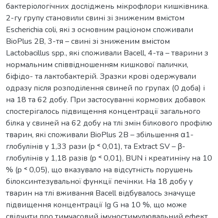
бактеріологічних досліджень мікрофлори кишківника.
2-гу групу становили свині зі зниженим вмістом
Escherichia coli, які з основним раціоном споживали
BioPlus 2B, 3-тя – свині зі зниженим вмістом
Lactobacillus spp., які споживали Bacell, 4-та – тварини з
нормальним співвідношенням кишкової палички,
біфідо- та лактобактерій. Зразки крові одержували
одразу після розподілення свиней по групах (0 доба) і
на 18 та 62 добу. При застосуванні кормових добавок
спостерігалось підвищення концентрації загального
білка у свиней на 62 добу на тлі змін білкового профілю
тварин, які споживали BioPlus 2B – збільшення α1-
глобулінів у 1,33 рази (p ˂ 0,01), та Extract SV – β-
глобулінів у 1,18 разів (p ˂ 0,01), BUN і креатиніну на 10
% (p ˂ 0,05), що вказувало на відсутність порушень
білоксинтезувальної функції печінки. На 18 добу у
тварин на тлі вживання Bacell відбувалось значуще
підвищення концентрації Іg G на 10 %, що може
свідчити про тимчасовий імуностимулювальний ефект.