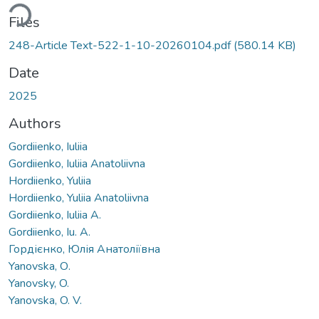
Loading...
Files
248-Article Text-522-1-10-20260104.pdf
(580.14 KB)
Date
2025
Authors
Gordiienko, Iuliia
Gordiienko, Iuliia Anatoliivna
Hordiienko, Yuliia
Hordiienko, Yuliia Anatoliivna
Gordiienko, Iuliia A.
Gordiienko, Iu. A.
Гордієнко, Юлія Анатоліївна
Yanovska, О.
Yanovsky, O.
Yanovska, O. V.