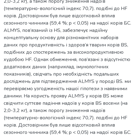
2,0-3,2 кг), а також порогу зниження надоїв
(температурно-вологісний індекс 70,7). подібні до HF
корів. Достовірним був лише відсотковий вплив
сезонного чинника (59,4 %; p < 0,05) на надої корів БС.
ALMYS, пов’язаний із HS, забезпечує надійну
концептуальну основу для різноманітних наборів
даних про продуктивність і здоров’я тварин корів BS,
подібних до спостережень за високопродуктивною
худобою HF. Однак обмеження, пов’язані з відсутністю
додаткових даних (наприклад, імунологічних
показників), свідчать про необхідність подальших
досліджень для підтвердження ALMYS у породі BS. ми
перевіряємо узгодженість нашої гіпотези з наявними
даними. На користь прояву ALMYS у корів BS може
свідчити суттєве падіння надоїв у корів BS восени (на
2,0-3,2 кг), а також порогу зниження надоїв
(температурно-вологісний індекс 70,7). подібні до HF
корів. Достовірним був лише відсотковий вплив
сезонного чинника (59,4 %; p < 0,05) на надої корів БС.