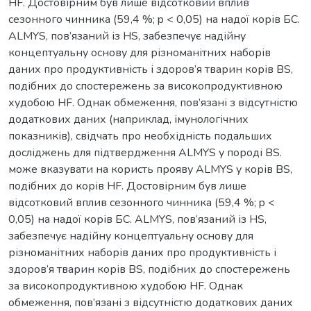
HF. Достовірним був лише відсотковий вплив
сезонного чинника (59,4 %; p < 0,05) на надої корів БС.
ALMYS, пов’язаний із HS, забезпечує надійну
концептуальну основу для різноманітних наборів
даних про продуктивність і здоров’я тварин корів BS,
подібних до спостережень за високопродуктивною
худобою HF. Однак обмеження, пов’язані з відсутністю
додаткових даних (наприклад, імунологічних
показників), свідчать про необхідність подальших
досліджень для підтвердження ALMYS у породі BS.
може вказувати на користь прояву ALMYS у корів BS,
подібних до корів HF. Достовірним був лише
відсотковий вплив сезонного чинника (59,4 %; p <
0,05) на надої корів БС. ALMYS, пов’язаний із HS,
забезпечує надійну концептуальну основу для
різноманітних наборів даних про продуктивність і
здоров’я тварин корів BS, подібних до спостережень
за високопродуктивною худобою HF. Однак
обмеження, пов’язані з відсутністю додаткових даних