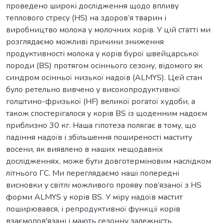
проведено широкі дослідження щодо впливу
теплового стресу (HS) на здоров’я тварин і
виробництво молока у молочних корів. У цій статті ми
розглядаємо можливі причини зниження
продуктивності молока у корів бурої швейцарської
породи (BS) протягом осіннього сезону, відомого як
синдром осінньої низької надоїв (ALMYS). Цей стан
було ретельно вивчено у високопродуктивної
голштино-фризької (HF) великої рогатої худоби, а
також спостерігалося у корів BS із щоденним надоєм
приблизно 30 кг. Наша гіпотеза полягає в тому, що
падіння надоїв і збільшення поширеності маститу
восени, як виявлено в наших нещодавніх
дослідженнях, може бути довготерміновим наслідком
літнього ГС. Ми переглядаємо наші попередні
висновки у світлі можливого прояву пов’язаної з HS
форми ALMYS у корів BS. У міру надоїв мастит
поширювався, і репродуктивної функції корів
взаємопов'язані і мають сезонну залежність,