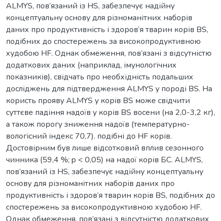
ALMYS, пов’язаний із HS, забезпечує надійну
концептуальну основу для різноманітних наборів
даних про продуктивність і здоров’я тварин корів BS,
подібних до спостережень за високопродуктивною
худобою HF. Однак обмеження, пов’язані з відсутністю
додаткових даних (наприклад, імунологічних
показників), свідчать про необхідність подальших
досліджень для підтвердження ALMYS у породі BS. На
користь прояву ALMYS у корів BS може свідчити
суттєве падіння надоїв у корів BS восени (на 2,0-3,2 кг),
а також порогу зниження надоїв (температурно-
вологісний індекс 70,7). подібні до HF корів.
Достовірним був лише відсотковий вплив сезонного
чинника (59,4 %; p < 0,05) на надої корів БС. ALMYS,
пов’язаний із HS, забезпечує надійну концептуальну
основу для різноманітних наборів даних про
продуктивність і здоров’я тварин корів BS, подібних до
спостережень за високопродуктивною худобою HF.
Однак обмеження, пов’язані з відсутністю додаткових