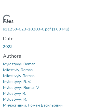
ding...
Files
s11259-023-10203-0.pdf
(1.69 MB)
Date
2023
Authors
Mylostyvyi, Roman
Milostiviy, Roman
Milostivyiy, Roman
Mylostyvyi, R. V.
Mylostyvyi, Roman V.
Mylostyvy, R.
Mylostyvyi, R.
Милостивий, Роман Васильович