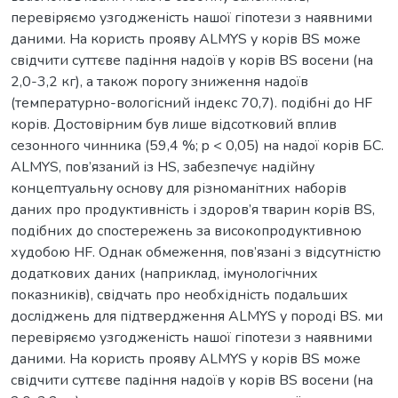
перевіряємо узгодженість нашої гіпотези з наявними
даними. На користь прояву ALMYS у корів BS може
свідчити суттєве падіння надоїв у корів BS восени (на
2,0-3,2 кг), а також порогу зниження надоїв
(температурно-вологісний індекс 70,7). подібні до HF
корів. Достовірним був лише відсотковий вплив
сезонного чинника (59,4 %; p < 0,05) на надої корів БС.
ALMYS, пов’язаний із HS, забезпечує надійну
концептуальну основу для різноманітних наборів
даних про продуктивність і здоров’я тварин корів BS,
подібних до спостережень за високопродуктивною
худобою HF. Однак обмеження, пов’язані з відсутністю
додаткових даних (наприклад, імунологічних
показників), свідчать про необхідність подальших
досліджень для підтвердження ALMYS у породі BS. ми
перевіряємо узгодженість нашої гіпотези з наявними
даними. На користь прояву ALMYS у корів BS може
свідчити суттєве падіння надоїв у корів BS восени (на