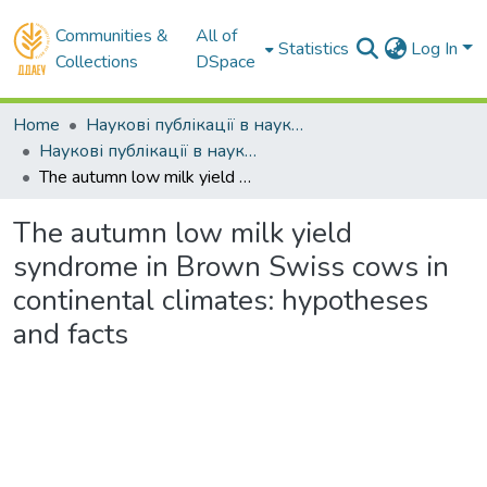
Communities &
All of
Statistics
Log In
Collections
DSpace
Home
Наукові публікації в наукометричних базах Scopus та Web of Science
Наукові публікації в наукометричній базі Scopus
The autumn low milk yield syndrome in Brown Swiss cows in continental climates: hypotheses and facts
The autumn low milk yield
syndrome in Brown Swiss cows in
continental climates: hypotheses
and facts