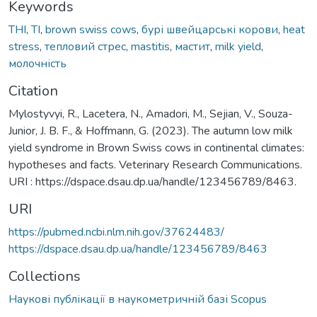
Keywords
THI
,
ТІ
,
brown swiss cows
,
бурі швейцарські корови
,
heat
stress
,
тепловий стрес
,
mastitis
,
мастит
,
milk yield
,
молочність
Citation
Mylostyvyi, R., Lacetera, N., Amadori, M., Sejian, V., Souza-
Junior, J. B. F., & Hoffmann, G. (2023). The autumn low milk
yield syndrome in Brown Swiss cows in continental climates:
hypotheses and facts. Veterinary Research Communications.
URI : https://dspace.dsau.dp.ua/handle/123456789/8463.
URI
https://pubmed.ncbi.nlm.nih.gov/37624483/
https://dspace.dsau.dp.ua/handle/123456789/8463
Collections
Наукові публікації в наукометричній базі Scopus