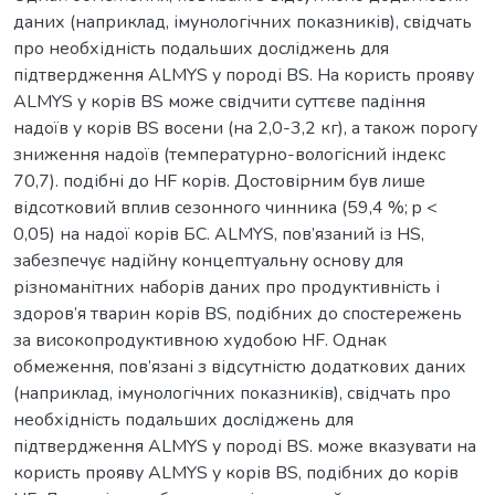
даних (наприклад, імунологічних показників), свідчать
про необхідність подальших досліджень для
підтвердження ALMYS у породі BS. На користь прояву
ALMYS у корів BS може свідчити суттєве падіння
надоїв у корів BS восени (на 2,0-3,2 кг), а також порогу
зниження надоїв (температурно-вологісний індекс
70,7). подібні до HF корів. Достовірним був лише
відсотковий вплив сезонного чинника (59,4 %; p <
0,05) на надої корів БС. ALMYS, пов’язаний із HS,
забезпечує надійну концептуальну основу для
різноманітних наборів даних про продуктивність і
здоров’я тварин корів BS, подібних до спостережень
за високопродуктивною худобою HF. Однак
обмеження, пов’язані з відсутністю додаткових даних
(наприклад, імунологічних показників), свідчать про
необхідність подальших досліджень для
підтвердження ALMYS у породі BS. може вказувати на
користь прояву ALMYS у корів BS, подібних до корів