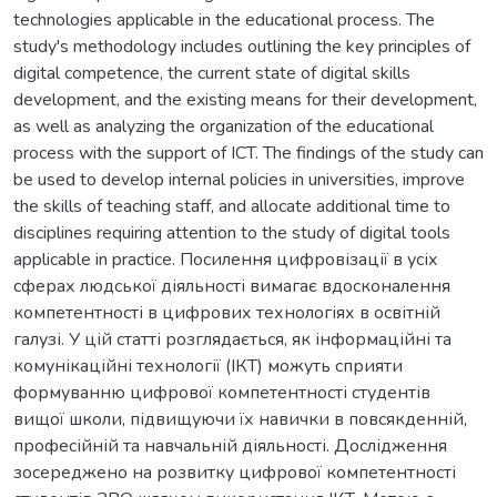
technologies applicable in the educational process. The
study's methodology includes outlining the key principles of
digital competence, the current state of digital skills
development, and the existing means for their development,
as well as analyzing the organization of the educational
process with the support of ICT. The findings of the study can
be used to develop internal policies in universities, improve
the skills of teaching staff, and allocate additional time to
disciplines requiring attention to the study of digital tools
applicable in practice. Посилення цифровізації в усіх
сферах людської діяльності вимагає вдосконалення
компетентності в цифрових технологіях в освітній
галузі. У цій статті розглядається, як інформаційні та
комунікаційні технології (ІКТ) можуть сприяти
формуванню цифрової компетентності студентів
вищої школи, підвищуючи їх навички в повсякденній,
професійній та навчальній діяльності. Дослідження
зосереджено на розвитку цифрової компетентності