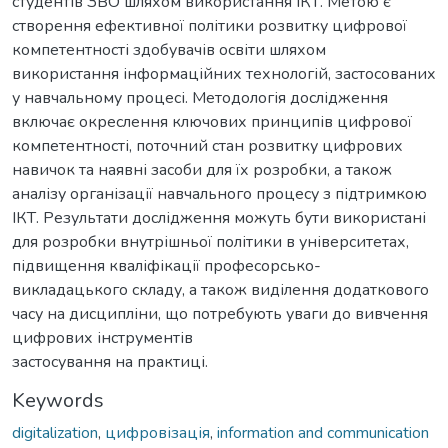
студентів ЗВО шляхом використання ІКТ. Метою є
створення ефективної політики розвитку цифрової
компетентності здобувачів освіти шляхом
використання інформаційних технологій, застосованих
у навчальному процесі. Методологія дослідження
включає окреслення ключових принципів цифрової
компетентності, поточний стан розвитку цифрових
навичок та наявні засоби для їх розробки, а також
аналізу організації навчального процесу з підтримкою
ІКТ. Результати дослідження можуть бути використані
для розробки внутрішньої політики в університетах,
підвищення кваліфікації професорсько-
викладацького складу, а також виділення додаткового
часу на дисципліни, що потребують уваги до вивчення
цифрових інструментів
застосування на практиці.
Keywords
digitalization
,
цифровізація
,
information and communication