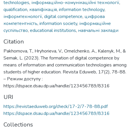
technologies
,
інформаційно-комунікаційні технології
,
qualification
,
кваліфікація
,
information technology
,
інформтехнології
,
digital competence
,
цифрова
компетентність
,
information society
,
інформаційне
суспільство
,
educational institutions
,
навчальні заклади
Citation
Раkhomova, T., Hryhorieva, V., Omelchenko, A., Kalenyk, M., &
Semak, L. (2023). The formation of digital competence by
means of information and communication technologies among
students of higher education. Revista Eduweb, 17(2), 78-88.
– Режим доступу :
https://dspace.dsau.dp.ua/handle/123456789/8316
URI
https://revistaeduweb.org/check/17-2/7-78-88.pdf
https://dspace.dsau.dp.ua/handle/123456789/8316
Collections