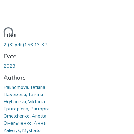
ding...
Files
2 (3).pdf
(156.13 KB)
Date
2023
Authors
Раkhomova, Tetiana
Пахомова, Тетяна
Hryhorieva, Viktoriia
Григор’єва, Вікторія
Omelchenko, Anetta
Омельченко, Анна
Kalenyk, Mykhailo