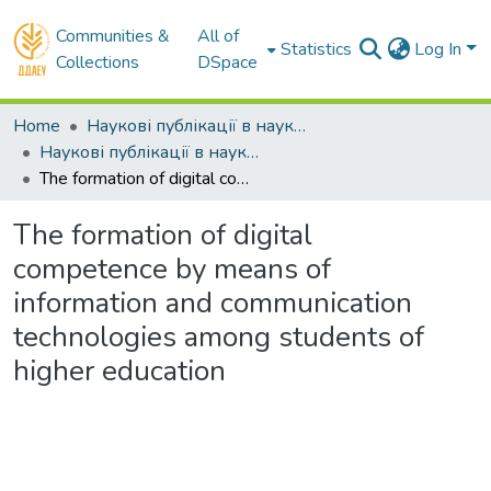
Communities &
All of
Statistics
Log In
Collections
DSpace
Home
Наукові публікації в наукометричних базах Scopus та Web of Science
Наукові публікації в наукометричній базі Web of Science
The formation of digital competence by means of information and communication technologies among students of higher education
The formation of digital
competence by means of
information and communication
technologies among students of
higher education