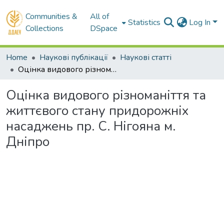
Communities &
All of
Statistics
Log In
Collections
DSpace
Home
Наукові публікації
Наукові статті
Оцінка видового різноманіття та життєвого стану придорожніх насаджень пр. С. Нігояна м. Дніпро
Оцінка видового різноманіття та
життєвого стану придорожніх
насаджень пр. С. Нігояна м.
Дніпро