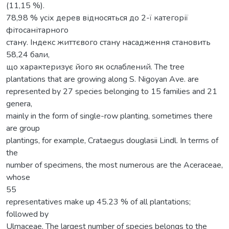
(11,15 %).
78,98 % усіх дерев відносяться до 2-ї категорії
фітосанітарного
стану. Індекс життєвого стану насадження становить
58,24 бали,
що характеризує його як ослаблений. The tree
plantations that are growing along S. Nigoyan Ave. are
represented by 27 species belonging to 15 families and 21
genera,
mainly in the form of single-row planting, sometimes there
are group
plantings, for example, Crataegus douglasii Lindl. In terms of
the
number of specimens, the most numerous are the Aceraceae,
whose
55
representatives make up 45.23 % of all plantations;
followed by
Ulmaceae. The largest number of species belongs to the