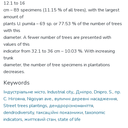
12.1 to 16
cm – 89 specimens (11.15 % of all trees), with the largest
amount of
plants U. pumila – 69 sp. or 77.53 % of the number of trees
with this
diameter. A fewer number of trees are presented with
values of this
indicator from 32.1 to 36 cm – 10.03 %. With increasing
trunk
diameter, the number of tree specimens in plantations
decreases.
Keywords
Індустріальне місто
,
Industrial city,
,
Дніпро
,
Dnipro, S.
,
пр.
С. Нігояна
,
Nigoyan ave.
,
вуличні деревні насадження
,
Street trees plantings
,
дендрорізноманіття
,
dendrodiversity
,
таксаційні показники
,
taxonomic
indicators
,
життєвий стан
,
state of life