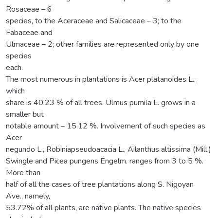
Rosaceae – 6
species, to the Aceraceae and Salicaceae – 3; to the
Fabaceae and
Ulmaceae – 2; other families are represented only by one
species
each.
The most numerous in plantations is Acer platanoides L.,
which
share is 40.23 % of all trees. Ulmus pumila L. grows in a
smaller but
notable amount – 15.12 %. Involvement of such species as
Acer
negundo L., Robiniapseudoacacia L., Ailanthus altissima (Mill.)
Swingle and Picea pungens Engelm. ranges from 3 to 5 %.
More than
half of all the cases of tree plantations along S. Nigoyan
Ave., namely,
53.72% of all plants, are native plants. The native species