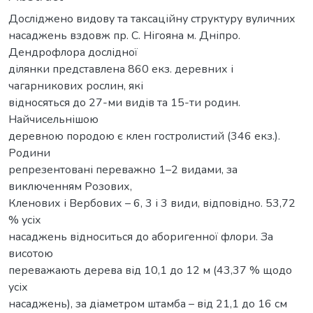
Досліджено видову та таксаційну структуру вуличних
насаджень вздовж пр. С. Нігояна м. Дніпро.
Дендрофлора дослідної
ділянки представлена 860 екз. деревних і
чагарникових рослин, які
відносяться до 27-ми видів та 15-ти родин.
Найчисельнішою
деревною породою є клен гостролистий (346 екз.).
Родини
репрезентовані переважно 1–2 видами, за
виключенням Розових,
Кленових і Вербових – 6, 3 і 3 види, відповідно. 53,72
% усіх
насаджень відноситься до аборигенної флори. За
висотою
переважають дерева від 10,1 до 12 м (43,37 % щодо
усіх
насаджень), за діаметром штамба – від 21,1 до 16 см