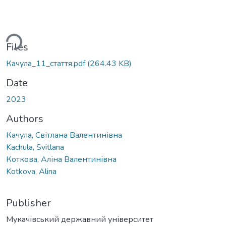
oading...
Files
Качула_11_стаття.pdf
(264.43 KB)
Date
2023
Authors
Качула, Світлана Валентинівна
Kachula, Svitlana
Коткова, Аліна Валентинівна
Kotkova, Alina
Publisher
Мукачівський державний університет