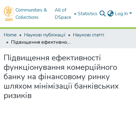
Communities &
All of
Statistics
Log In
Collections
DSpace
Home
Наукові публікації
Наукові статті
Підвищення ефективності функціонування комерційного банку на фінансовому ринку шляхом мінімізації банківських ризиків
Підвищення ефективності
функціонування комерційного
банку на фінансовому ринку
шляхом мінімізації банківських
ризиків