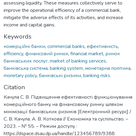
assessing liquidity. These measures collectively serve to
improve the operational efficiency of a commercial bank,
mitigate the adverse effects of its activities, and increase
income and capital gains.
Keywords
комерційні банки
,
commercial banks
,
ефективність
,
efficiency
,
фінансовий ринок
,
financial market
,
ринок
банківських послуг
,
market of banking services
,
банківська система
,
banking system
,
монетарна політика
,
monetary policy
,
банківські ризики
,
banking risks
Citation
Качула С. В. Підвищення ефективності функціонування
комерційного банку на фінансовому ринку шляхом
мінімізації банківських ризиків [Електронний ресурс] /
С. В. Качула, А. В. Коткова // Економіка та суспільство. –
2023. – № 55. – Режим доступу :
https://dspace.dsau.dp.ua/handle/123456789/9388