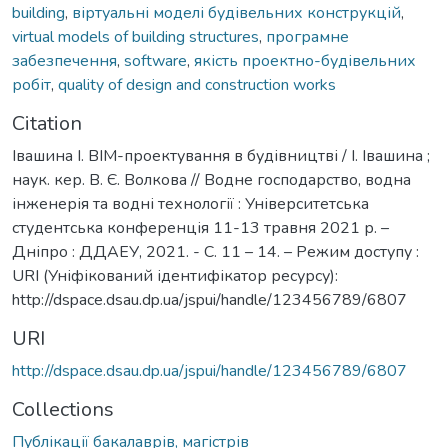
building
,
віртуальні моделі будівельних конструкцій
,
virtual models of building structures
,
програмне
забезпечення
,
software
,
якість проектно-будівельних
робіт
,
quality of design and construction works
Citation
Івашина І. BIM-проектування в будівництві / І. Івашина ;
наук. кер. В. Є. Волкова // Водне господарство, водна
інженерія та водні технології : Університетська
студентська конференція 11-13 травня 2021 р. –
Дніпро : ДДАЕУ, 2021. - С. 11 – 14. – Режим доступу :
URI (Уніфікований ідентифікатор ресурсу):
http://dspace.dsau.dp.ua/jspui/handle/123456789/6807
URI
http://dspace.dsau.dp.ua/jspui/handle/123456789/6807
Collections
Публікації бакалаврів, магістрів