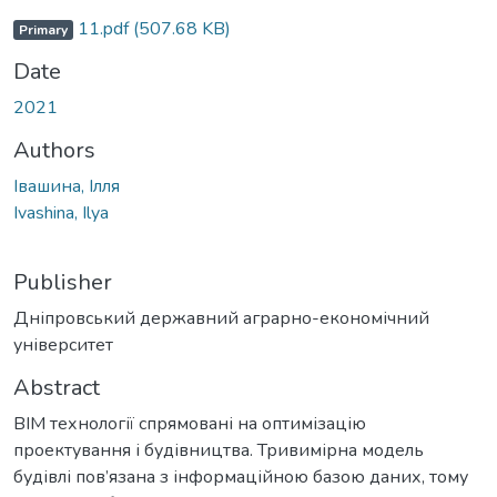
Loading...
11.pdf
(507.68 KB)
Primary
Date
2021
Authors
Івашина, Ілля
Ivashina, Ilya
Publisher
Дніпровський державний аграрно-економічний
університет
Abstract
BIM технології спрямовані на оптимізацію
проектування і будівництва. Тривимірна модель
будівлі пов’язана з інформаційною базою даних, тому