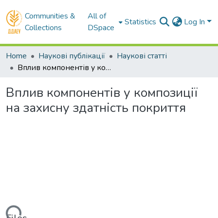
Communities &
All of
Statistics
Log In
Collections
DSpace
Home
Наукові публікації
Наукові статті
Вплив компонентів у композиції на захисну здатність покриття
Вплив компонентів у композиції
на захисну здатність покриття
ding...