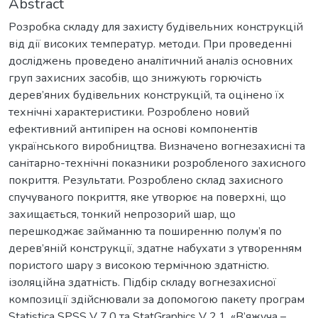
Abstract
Розробка складу для захисту будівельних конструкцій
від дії високих температур. методи. При проведенні
досліджень проведено аналітичний аналіз основних
груп захисних засобів, що знижують горючість
дерев’яних будівельних конструкцій, та оцінено їх
технічні характеристики. Розроблено новий
ефективний антипірен на основі компонентів
українського виробництва. Визначено вогнезахисні та
санітарно-технічні показники розробленого захисного
покриття. Результати. Розроблено склад захисного
спучуваного покриття, яке утворює на поверхні, що
захищається, тонкий непрозорий шар, що
перешкоджає займанню та поширенню полум’я по
дерев’яній конструкції, здатне набухати з утворенням
пористого шару з високою термічною здатністю.
ізоляційна здатність. Підбір складу вогнезахисної
композиції здійснювали за допомогою пакету програм
Statistica SPSS V 7.0 та StatGraphics V 2.1. «В’яжуча –