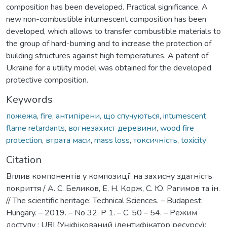
composition has been developed. Practical significance. A
new non-combustible intumescent composition has been
developed, which allows to transfer combustible materials to
the group of hard-burning and to increase the protection of
building structures against high temperatures. A patent of
Ukraine for a utility model was obtained for the developed
protective composition.
Keywords
пожежа
,
fire
,
антипірени, що спучуються
,
intumescent
flame retardants
,
вогнезахист деревини
,
wood fire
protection
,
втрата маси
,
mass loss
,
токсичність
,
toxicity
Citation
Вплив компонентів у композиції на захисну здатність
покриття / А. С. Беликов, Е. Н. Корж, С. Ю. Рагимов та ін.
// The scientific heritage: Technical Sciences. – Budapest:
Hungary. – 2019. – No 32, Р 1. – С. 50 – 54. – Режим
доступу : URI (Уніфікований ідентифікатор ресурсу):