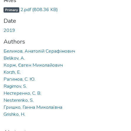
Files
2.pdf
(808.36 KB)
Primary
Date
2019
Authors
Беликов, Анатолій Серафімович
Belikov, A.
Корж, Євген Миколайович
Korzh, E.
Рагимов, С. Ю.
Ragimov, S.
Нестеренко, С. В.
Nesterenko, S.
Гришко, Ганна Миколаївна
Grishko, H.