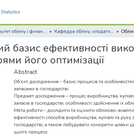
Statistics
Факультет обліку і фінансів
Кафедра обліку, оподаткування та управління фінансово-економічною безпекою . Магістри
ий базис ефективності вико
рями його оптимізації
Abstract
Об’єкт дослідження – базис процесів та особливост
запасами в господарстві.
Предмет дослідження – процес виробництва, купівл
запасів в господарстві, особливості здійснення їх облік
Мета роботи – дослідити та оцінити обліково-аналіт
ефективності способів виробництва, купівлі та руху з
господарстві, а також побудувати конкретні шляхи 
цього процесу.