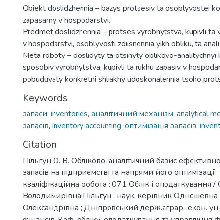
Obiekt doslidzhennia – bazys protsesiv ta osoblyvostei k
zapasamy v hospodarstvi.
Predmet doslidzhennia – protses vyrobnytstva, kupivli ta 
v hospodarstvi, osoblyvosti zdiisnennia yikh obliku, ta anali
Meta roboty – doslidyty ta otsinyty oblikovo-analitychnyi
sposobiv vyrobnytstva, kupivli ta rukhu zapasiv v hospodar
pobuduvaty konkretni shliakhy udoskonalennia tsoho prot
Keywords
запаси
,
inventories
,
аналітичний механізм
,
analytical m
запасів
,
inventory accounting
,
оптимізація запасів
,
inven
Citation
Пільгун О. В. Обліково-аналітичний базис ефективн
запасів на підприємстві та напрями його оптимізації :
кваліфікаційна робота : 071 Облік і оподаткування /
Володимирівна Пільгун ; наук. керівник Одношевна
Олександрівна ; Дніпровський держ.аграр.-екон. ун-т
фінансів, Каф. обліку, оподаткування та управління 