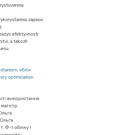
orystuvannia
vykorystannia zapasiv
z.
 bazys efektyvnosti
stvi, a takozh
sesu.
echanism
,
облік
tory optimization
ості використання
 магістр.
 Ольга
 Ольга
, Ф-т обліку і
фінансово-