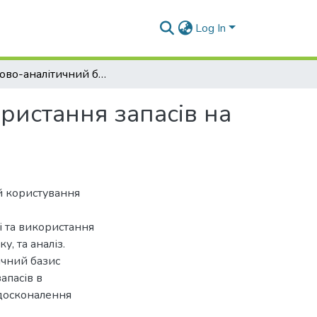
Log In
Обліково-аналітичний базис ефективності використання запасів на підприємстві та напрями його оптимізації
ристання запасів на
ей користування
і та використання
у, та аналіз.
ичний базис
апасів в
удосконалення