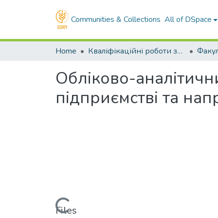
Communities & Collections
All of DSpace
Home
Кваліфікаційні роботи здобувачів вищої освіти
Обліково-аналітичн
підприємстві та нап
Loading...
Files