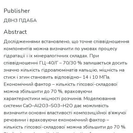
Publisher
ДВНЗ ПДАБА
Abstract
Дослідженнями встановлено, що точне співвідношення
компонентів можна визначити по умовах процесу
гідратації і їх мінералогічних складах. При
співвідношенні ГЦ-40/Г – 70/30 % залишається досить
значно кількість гідроалюмінатів кальцію, міцність на
стиск і згин становить відповідно– 14 і 10 МПа.
Економічний фактор – кількість гіпсової-складової
можна збільшити до 70 %, враховуючи
характеристики міцності розчинів. Моделювання
системи СаО–Al2O3–SO3–H2O дає можливість
визначити основні властивості композиційної в’яжучої
речовини і враховуючи економічний фактор –
кількість гіпсової-складової можна збільшити до 70 %.