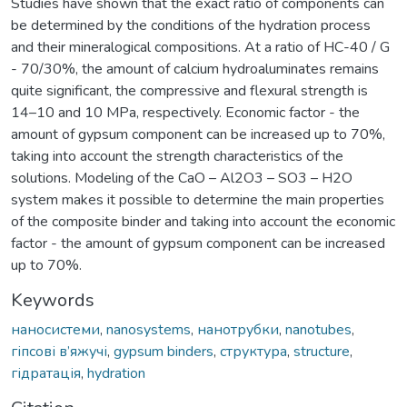
Studies have shown that the exact ratio of components can
be determined by the conditions of the hydration process
and their mineralogical compositions. At a ratio of HC-40 / G
- 70/30%, the amount of calcium hydroaluminates remains
quite significant, the compressive and flexural strength is
14–10 and 10 MPa, respectively. Economic factor - the
amount of gypsum component can be increased up to 70%,
taking into account the strength characteristics of the
solutions. Modeling of the CaO – Al2O3 – SO3 – H2O
system makes it possible to determine the main properties
of the composite binder and taking into account the economic
factor - the amount of gypsum component can be increased
up to 70%.
Keywords
наносистеми
,
nanosystems
,
нанотрубки
,
nanotubes
,
гіпсові в’яжучі
,
gypsum binders
,
структура
,
structure
,
гідратація
,
hydration