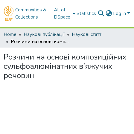
Communities &
All of
Statistics
Log In
Collections
DSpace
Home
Наукові публікації
Наукові статті
Розчини на основі композиційних cульфоалюмінатних в’яжучих речовин
Розчини на основі композиційних
cульфоалюмінатних в’яжучих
речовин