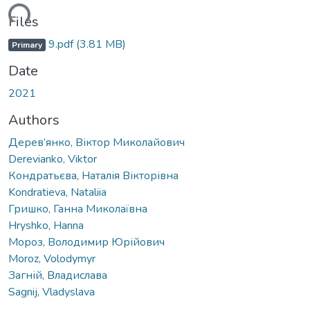
ding...
Files
9.pdf
(3.81 MB)
Primary
Date
2021
Authors
Дерев’янко, Віктор Миколайович
Derevianko, Viktor
Кондратьєва, Наталія Вікторівна
Kondratieva, Nataliia
Гришко, Ганна Миколаївна
Hryshko, Hanna
Мороз, Володимир Юрійович
Moroz, Volodymyr
Загній, Владислава
Sagnij, Vladyslava