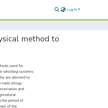
Log In
ysical method to
thods used for
the whistling systems
phy are allowed to
ozh nada zmogu
reservation and
gricultural
g the period of
ram of the