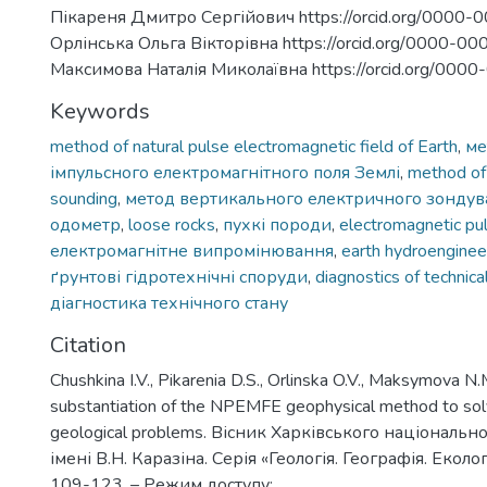
Пікареня Дмитро Сергійович https://orcid.org/0000
Орлінська Ольга Вікторівна https://orcid.org/0000-0
Максимова Наталія Миколаївна https://orcid.org/00
Keywords
method of natural pulse electromagnetic field of Earth
,
ме
імпульсного електромагнітного поля Землі
,
method of 
sounding
,
метод вертикального електричного зондув
одометр
,
loose rocks
,
пухкі породи
,
electromagnetic pu
електромагнітне випромінювання
,
earth hydroenginee
ґрунтові гідротехнічні споруди
,
diagnostics of technica
діагностика технічного стану
Citation
Chushkina I.V., Pikarenia D.S., Orlinska O.V., Maksymova N
substantiation of the NPEMFE geophysical method to sol
geological problems. Вісник Харківського національн
імені В.Н. Каразіна. Серія «Геологія. Географія. Еколог
109-123. – Режим доступу: