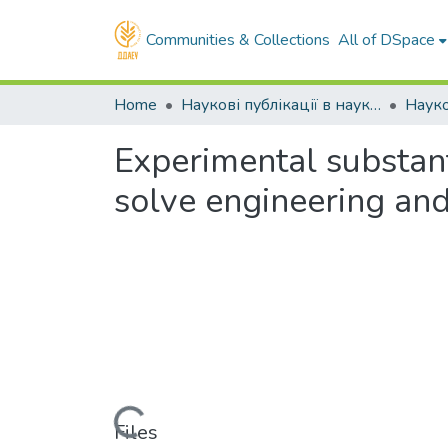
Communities & Collections
All of DSpace
Home
Наукові публікації в наукометричних базах Scopus та Web of Science
Experimental substan
solve engineering an
Loading...
Files