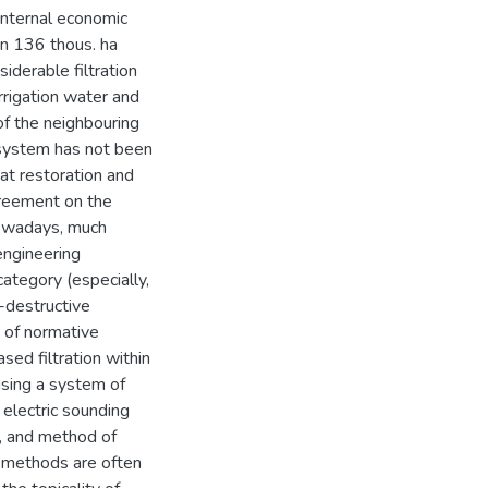
internal economic
an 136 thous. ha
siderable filtration
rrigation water and
of the neighbouring
on system has not been
at restoration and
Agreement on the
owadays, much
oengineering
ategory (especially,
n-destructive
 of normative
sed filtration within
using a system of
 electric sounding
), and method of
d methods are often