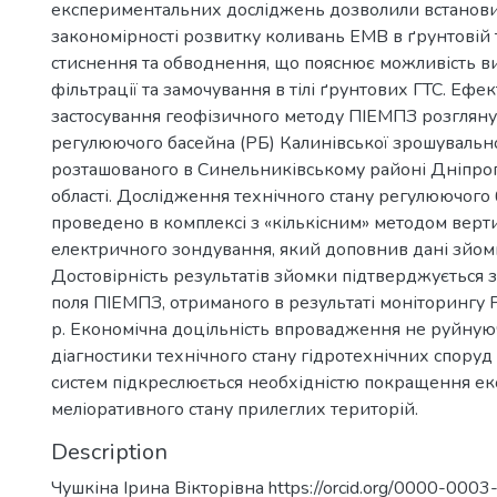
експериментальних досліджень дозволили встанови
закономірності розвитку коливань ЕМВ в ґрунтовій то
стиснення та обводнення, що пояснює можливість в
фільтрації та замочування в тілі ґрунтових ГТС. Ефе
застосування геофізичного методу ПІЕМПЗ розгляну
регулюючого басейна (РБ) Калинівської зрошувально
розташованого в Синельниківському районі Дніпро
області. Дослідження технічного стану регулюючого
проведено в комплексі з «кількісним» методом верт
електричного зондування, який доповнив дані зйо
Достовірність результатів зйомки підтверджується 
поля ПІЕМПЗ, отриманого в результаті моніторингу Р
р. Економічна доцільність впровадження не руйную
діагностики технічного стану гідротехнічних спору
систем підкреслюється необхідністю покращення ек
меліоративного стану прилеглих територій.
Description
Чушкіна Ірина Вікторівна https://orcid.org/0000-000