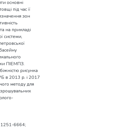
ти основні
вщі під час її
изначення зон
ктивність
та на прикладі
ї системи,
петровської
 басейну
икального
мки ПІЕМПЗ.
збіжністю рисунка
Б в 2013 р. і 2017
чого методу для
д зрошувальних
олого-
3-1251-6664;