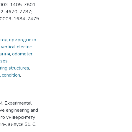
-0003-1405-7801;
002-4670-7787;
00-0003-1684-7479
тод природного
vertical electric
ання
,
odometer
,
lses
,
ring structures
,
l condition
,
.M. Experimental
ve engineering and
ого університету
ія», випуск 51. С.