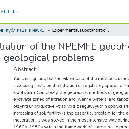
Statistics
Наукові публікації в наукометричній базі Web of Science
Experimental substantiation of the NPEMFE geophysical method to solve engineering and geological problems
tiation of the NPEMFE geoph
d geological problems
Abstract
You can sign out, but the vikoristana of the methodical me
assessing costs on the filtration of regulatory spores of 
є dotsilnim. Complexly, the georadical methods of geogra
excavate zones of filtration and riverine waters, and tak
otsyniti unproductive vtrati vodi z regulyuyuchih sporud. P
increasing of soil fertility is the essential problem for the a
melioration. It was solved in the most intensive way durin
1960s-1980s within the framework of “Large-scale prog