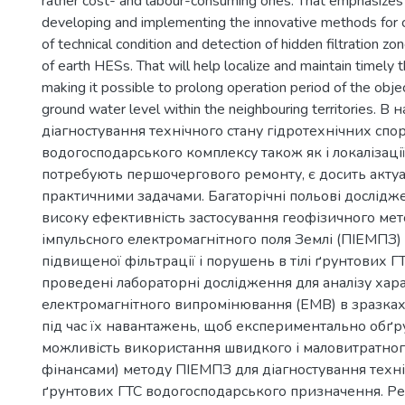
rather cost- and labour-consuming ones. That emphasizes t
developing and implementing the innovative methods for 
of technical condition and detection of hidden filtration zo
of earth HESs. That will help localize and maintain timely t
making it possible to prolong operation period of the obje
ground water level within the neighbouring territories. В 
діагностування технічного стану гідротехнічних спор
водогосподарського комплексу також як і локалізації 
потребують першочергового ремонту, є досить акту
практичними задачами. Багаторічні польові дослідж
високу ефективність застосування геофізичного ме
імпульсного електромагнітного поля Землі (ПІЕМПЗ)
підвищеної фільтрації і порушень в тілі ґрунтових Г
проведені лабораторні дослідження для аналізу хар
електромагнітного випромінювання (ЕМВ) в зразках
під час їх навантажень, щоб експериментально обґр
можливість використання швидкого і маловитратного
фінансами) методу ПІЕМПЗ для діагностування техні
ґрунтових ГТС водогосподарського призначення. Ре