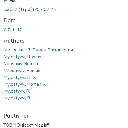
oading...
Files
файл2 (1).pdf
(792.02 KB)
Date
2021-10
Authors
Милостивий, Роман Васильович
Mylostyvyi, Roman
Milostiviy, Roman
Milostivyiy, Roman
Mylostyvyi, R. V.
Mylostyvyi, Roman V.
Mylostyvy, R.
Mylostyvyi, R.
Publisher
ТОВ "Юнівест Медіа"