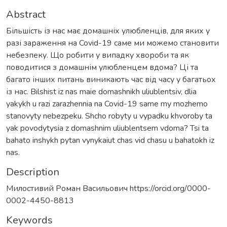
Abstract
Більшість із нас має домашніх улюбленців, для яких у
разі зараження на Covid-19 саме ми можемо становити
небезпеку. Що робити у випадку хвороби та як
поводитися з домашнім улюбленцем вдома? Ці та
багато інших питань виникають час від часу у багатьох
із нас. Bilshist iz nas maie domashnikh uliublentsiv, dlia
yakykh u razi zarazhennia na Covid-19 same my mozhemo
stanovyty nebezpeku. Shcho robyty u vypadku khvoroby ta
yak povodytysia z domashnim uliublentsem vdoma? Tsi ta
bahato inshykh pytan vynykaiut chas vid chasu u bahatokh iz
nas.
Description
Милостивий Роман Васильович https://orcid.org/0000-
0002-4450-8813
Keywords