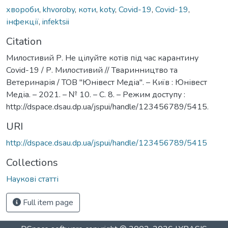
хвороби
,
khvoroby
,
коти
,
koty
,
Covid-19
,
Covid-19
,
інфекції
,
infektsii
Citation
Милостивий Р. Не цілуйте котів під час карантину
Covid-19 / Р. Милостивий // Тваринництво та
Ветеринарія / ТОВ "Юнівест Медіа". – Київ : Юнівест
Медіа. – 2021. – № 10. – С. 8. – Режим доступу :
http://dspace.dsau.dp.ua/jspui/handle/123456789/5415.
URI
http://dspace.dsau.dp.ua/jspui/handle/123456789/5415
Collections
Наукові статті
Full item page