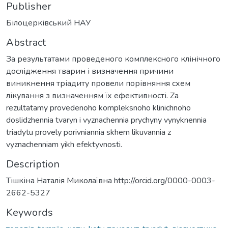
Publisher
Білоцерківський НАУ
Abstract
За результатами проведеного комплексного клінічного
дослідження тварин і визначення причини
виникнення тріадиту провели порівняння схем
лікування з визначенням їх ефективності. Za
rezultatamy provedenoho kompleksnoho klinichnoho
doslidzhennia tvaryn i vyznachennia prychyny vynyknennia
triadytu provely porivniannia skhem likuvannia z
vyznachenniam yikh efektyvnosti.
Description
Тішкіна Наталія Миколаївна http://orcid.org/0000-0003-
2662-5327
Keywords