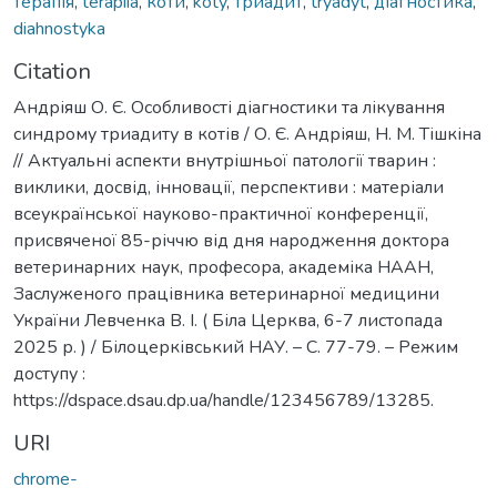
терапія
,
terapiia
,
коти
,
koty
,
триадит
,
tryadyt
,
діагностика
,
diahnostyka
Citation
Андріяш О. Є. Особливості діагностики та лікування
синдрому триадиту в котів / О. Є. Андріяш, Н. М. Тішкіна
// Актуальні аспекти внутрішньої патології тварин :
виклики, досвід, інновації, перспективи : матеріали
всеукраїнської науково-практичної конференції,
присвяченої 85-річчю від дня народження доктора
ветеринарних наук, професора, академіка НААН,
Заслуженого працівника ветеринарної медицини
України Левченка В. І. ( Біла Церква, 6-7 листопада
2025 р. ) / Білоцерківський НАУ. – С. 77-79. – Режим
доступу :
https://dspace.dsau.dp.ua/handle/123456789/13285.
URI
chrome-