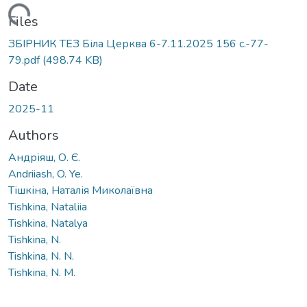
oading...
Files
ЗБІРНИК ТЕЗ Біла Церква 6-7.11.2025 156 с.-77-
79.pdf
(498.74 KB)
Date
2025-11
Authors
Андріяш, О. Є.
Andriiash, O. Ye.
Тішкіна, Наталія Миколаївна
Tishkina, Natalіia
Tishkina, Natalya
Tishkina, N.
Tishkina, N. N.
Tishkina, N. M.