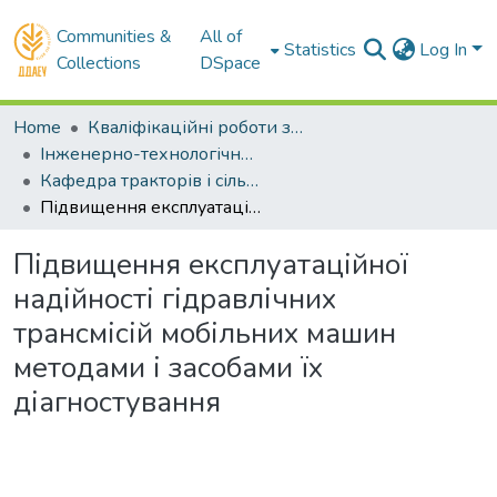
Communities &
All of
Statistics
Log In
Collections
DSpace
Home
Кваліфікаційні роботи здобувачів вищої освіти
Інженерно-технологічний факультет
Кафедра тракторів і сільськогосподарських машин . Магістри
Підвищення експлуатаційної надійності гідравлічних трансмісій мобільних машин методами і засобами їх діагностування
Підвищення експлуатаційної
надійності гідравлічних
трансмісій мобільних машин
методами і засобами їх
діагностування