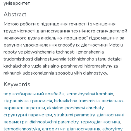
університет
Abstract
Метою роботи є підвищення точності і зменшення
трудомісткості діагностування технічного стану деталей
качаючого вузла аксіально-поршневої гідромашини за
рахунок удосконалення способу їх діагностики.Metoiu
roboty ye pidvyshchennia tochnosti i zmenshennia
trudomistkosti diahnostuvannia tekhnichnoho stanu detalei
kachaiuchoho vuzla aksialno-porshnevoi hidromashyny za
rakhunok udoskonalennia sposobu yikh diahnostyky.
Keywords
зернозбиральний комбайн
,
zernozbyralnyi kombain
,
гідравлічна трансмісія
,
hidravlichna transmisiia
,
аксіально-
поршневі агрегати
,
aksialno-porshnevi ahrehaty
,
структурні параметри
,
strukturni parametry
,
діагностичні
параметри
,
diahnostychni parametry
,
термодіагностика
,
termodiahnostyka
,
алгоритми діагностування
,
alhorytmy