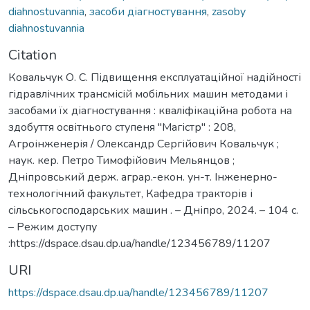
diahnostuvannia
,
засоби діагностування
,
zasoby
diahnostuvannia
Citation
Ковальчук О. С. Підвищення експлуатаційної надійності
гідравлічних трансмісій мобільних машин методами і
засобами їх діагностування : кваліфікаційна робота на
здобуття освітнього ступеня "Магістр" : 208,
Агроінженерія / Олександр Сергійович Ковальчук ;
наук. кер. Петро Тимофійович Мельянцов ;
Дніпровський держ. аграр.-екон. ун-т. Інженерно-
технологічний факультет, Кафедра тракторів і
сільськогосподарських машин . – Дніпро, 2024. – 104 с.
– Режим доступу
:https://dspace.dsau.dp.ua/handle/123456789/11207
URI
https://dspace.dsau.dp.ua/handle/123456789/11207