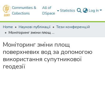
Communities &
All of
Statistics
Log In
Collections
DSpace
Home
Наукові публікації
Тези конференцій
Моніторинг зміни площ поверхневих вод за допомогою використання супутникової геодезії
Моніторинг зміни площ
поверхневих вод за допомогою
використання супутникової
геодезії