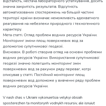
відсталість, нестача лабораторного устаткування, досить
значна закритість результатів. Відсутність
автоматизованих спостережень на більшій частині
території країни визначає неможливість адекватного
реагування на небезпеки природного і техногенного
характеру.
Мета статті. Огляд проблем водних ресурсів України.
Моніторинг зміни площ поверхневих вод за
допомогою супутникової геодезії.
Висновок. В роботі створив огляд на основні проблеми
водних ресурсів України. Використання супутникової
геодезії значно полегшить моніторинг змін
поверхневих вод за рахунок ряду переваг, котрі
описував у статті. Постійний моніторинг площ
поверхневих вод допоможе у вивченні ряду проблем
водних ресурсів України.
V nash chas v Ukraini vykonuietsia velykyi obsiah
sposterezhen ta monitorynh vodnykh resursiv, ale isnuiut