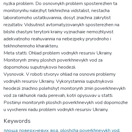
nyzka problem. Do osnovnykh problem sposterezhen ta
monitorynhu nalezhyt tekhnichna vidstalist, nestacha
laboratornoho ustatkuvannia, dosyt znachna zakrytist
rezultativ. Vidsutnist avtomatyzovanykh sposterezhen na
bilshii chastyni terytorii krainy vyznachaie nemozhlyvist
adekvatnoho reahuvannia na nebezpeky pryrodnoho i
tekhnohennoho kharakteru.
Meta statti. Ohliad problem vodnykh resursiv Ukrainy.
Monitorynh zminy ploshch poverkhnevykh vod za
dopomohoiu suputnykovoi heodezii.
Vysnovok. V roboti stvoryv ohliad na osnovni problemy
vodnykh resursiv Ukrainy. Vykorystannia suputnykovoi
heodezii znachno polehshyt monitorynh zmin poverkhnevykh
vod za rakhunok riadu perevah, kotri opysuvav u statti.
Postiinyi monitorynh ploshch poverkhnevykh vod dopomozhe
u vyvchenni riadu problem vodnykh resursiv Ukrainy.
Keywords
площа поверхневих вод
,
ploshcha poverkhnevykh vod
,