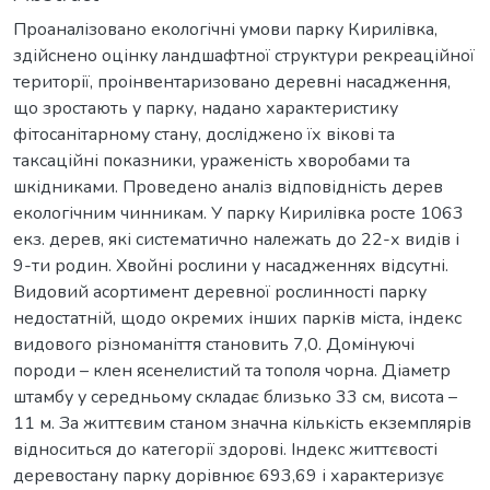
Проаналізовано екологічні умови парку Кирилівка,
здійснено оцінку ландшафтної структури рекреаційної
території, проінвентаризовано деревні насадження,
що зростають у парку, надано характеристику
фітосанітарному стану, досліджено їх вікові та
таксаційні показники, ураженість хворобами та
шкідниками. Проведено аналіз відповідність дерев
екологічним чинникам. У парку Кирилівка росте 1063
екз. дерев, які систематично належать до 22-х видів і
9-ти родин. Хвойні рослини у насадженнях відсутні.
Видовий асортимент деревної рослинності парку
недостатній, щодо окремих інших парків міста, індекс
видового різноманіття становить 7,0. Домінуючі
породи – клен ясенелистий та тополя чорна. Діаметр
штамбу у середньому складає близько 33 см, висота –
11 м. За життєвим станом значна кількість екземплярів
відноситься до категорії здорові. Індекс життєвості
деревостану парку дорівнює 693,69 і характеризує