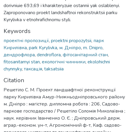
dorivniuie 693,69 i kharakteryzuie ostannii yak oslablenyi.
Zaproponovano proekt landshaftnoi rekonstruktsii parku
Kyrylivka v etnohrafichnomu styli.
Keywords
проектні пропозиції
,
proektni propozytsii
,
парк
Кирилівка
,
park Kyrylivka
,
м. Дніпро
,
m. Dnipro
,
дендрофлора
,
dendroflora
,
фітосанітарний стан
,
fitosanitarnyi stan
,
екологічні чинники
,
ekolohichni
chynnyky
,
таксація
,
taksatsiia
Citation
Решетіло С. М. Проект ландшафтної реконструкції
парку Кирилівка Амур-Нижньодніпровського району
м. Дніпро : магістер. дипломна робота : 206, Садово-
паркове господарство / Решетіло Соломія Миколаївна ;
наук. керівник Іванченко О. Є. ; Дніпровський держ.
аграр.-економ. ун-т, Агрономічний ф-т, Каф. садово-