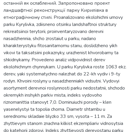
останній як ослаблений. Запропоновано проект
ландшафтної реконструкції парку Кирилівка в
етнографічному стилі. Proanalizovano ekolohichni umovy
parku Kyrylivka, zdiisneno otsinku landshaftnoi struktury
rekreatsiinoi terytorii, proinventaryzovano derevni
nasadzhennia, shcho zrostaiut u parku, nadano
kharakterystyku fitosanitarnomu stanu, doslidzheno yikh
vikovi ta taksatsiini pokaznyky, urazhenist khvorobamy ta
shkidnykamy. Provedeno analiz vidpovidnist derev
ekolohichnym chynnykam. U parku Kyrylivka roste 1063 ekz.
derev, yaki systematychno nalezhat do 22-kh vydiv i 9-ty
rodyn. Khvoini roslyny u nasadzhenniakh vidsutni. Vydovyi
asortyment derevnoi roslynnosti parku nedostatnii, shchodo
okremykh inshykh parkiv mista, indeks vydovoho
riznomanittia stanovyt 7,0. Dominuiuchi porody – klen
yasenelystyi ta topolia chorna. Diametr shtambu u
serednomu skladaie blyzko 33 sm, vysota – 11 m. Za
zhyttievym stanom znachna kilkist ekzempliariv vidnosytsia
do katehorii zdorovi. Indeks zhyttievosti derevostanu parku