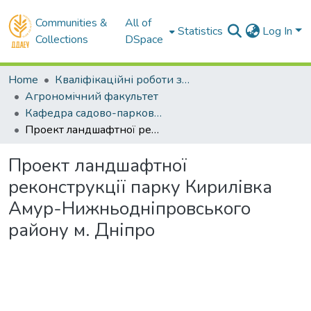
Communities &
All of
Statistics
Log In
Collections
DSpace
Home
Кваліфікаційні роботи здобувачів вищої освіти
Агрономічний факультет
Кафедра садово-паркового мистецтва та ландшафтного дизайну. Магістри
Проект ландшафтної реконструкції парку Кирилівка Амур-Нижньодніпровського району м. Дніпро
Проект ландшафтної
реконструкції парку Кирилівка
Амур-Нижньодніпровського
району м. Дніпро