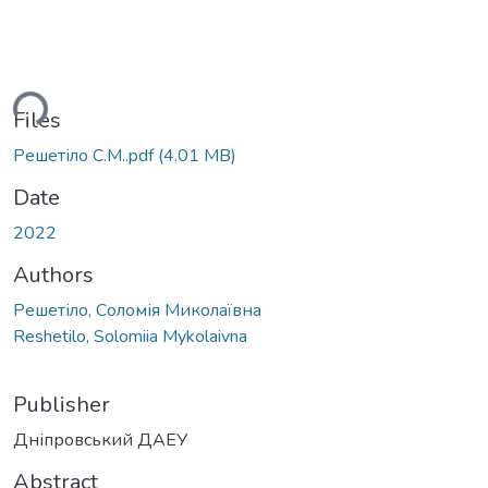
ding...
Files
Решетіло С.М..pdf
(4.01 MB)
Date
2022
Authors
Решетіло, Соломія Миколаївна
Reshetilo, Solomiia Mykolaivna
Publisher
Дніпровський ДАЕУ
Abstract