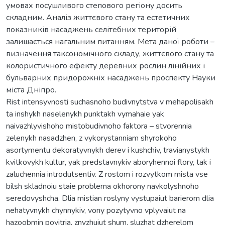
умовах посушливого степового регіону досить
складним. Аналіз життєвого стану та естетичних
показників насаджень селітебних територій
залишається нагальним питанням. Мета даної роботи –
визначення таксономічного складу, життєвого стану та
колористичного ефекту деревних рослин лінійних і
бульварних придорожніх насаджень проспекту Науки
міста Дніпро.
Rist intensyvnosti suchasnoho budivnytstva v mehapolisakh
ta inshykh naselenykh punktakh vymahaie yak
naivazhlyvishoho mistobudivnoho faktora – stvorennia
zelenykh nasadzhen, z vykorystanniam shyrokoho
asortymentu dekoratyvnykh derev i kushchiv, travianystykh
kvitkovykh kultur, yak predstavnykiv aboryhennoi flory, tak i
zaluchennia introdutsentiv. Z rostom i rozvytkom mista vse
bilsh skladnoiu staie problema okhorony navkolyshnoho
seredovyshcha. Dlia mistian roslyny vystupaiut barierom dlia
nehatyvnykh chynnykiv, vony pozytyvno vplyvaiut na
hazoobmin povitria, znyzhuiut shum, sluzhat dzherelom