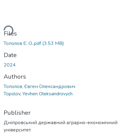
ading...
Files
Тополов Є. О..pdf
(3.53 MB)
Date
2024
Authors
Тополов, Євген Олександрович
Topolov, Yevhen Oleksandrovych
Publisher
Дніпровський державний аграрно-економічний
університет