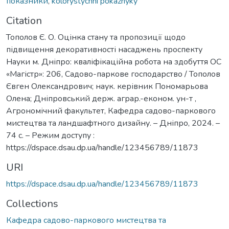
показники
,
kolorystychni pokaznyky
Citation
Тополов Є. О. Оцінка стану та пропозиції щодо
підвищення декоративності насаджень проспекту
Науки м. Дніпро: кваліфікаційна робота на здобуття ОС
«Магістр»: 206, Садово-паркове господарство / Тополов
Євген Олександрович; наук. керівник Пономарьова
Олена; Дніпровський держ. аграр.-економ. ун-т ,
Агрономічний факультет, Кафедра садово-паркового
мистецтва та ландшафтного дизайну. – Дніпро, 2024. –
74 с. – Режим доступу :
https://dspace.dsau.dp.ua/handle/123456789/11873
URI
https://dspace.dsau.dp.ua/handle/123456789/11873
Collections
Кафедра садово-паркового мистецтва та