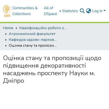
Communities &
All of
Statistics
Log In
Collections
DSpace
Home
Кваліфікаційні роботи здобувачів вищої освіти
Агрономічний факультет
Кафедра садово-паркового мистецтва та ландшафтного дизайну. Магістри
Оцінка стану та пропозиції щодо підвищення декоративності насаджень проспекту Науки м. Дніпро
Оцінка стану та пропозиції щодо
підвищення декоративності
насаджень проспекту Науки м.
Дніпро