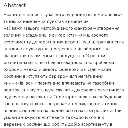
Abstract
Ріст інтенсивності сучасного будівництва в мегаполісах
та інших населених пунктах вимагає як
найважливішого містобудівного фактора – створення
зелених насаджень, з використанням широкого
асортименту декоративних дерев і кущів, трав'янистих
квіткових культур, як представників аборигенної
флори, так і залучення інтродуцентів. З ростом і
розвитком міста все більш складною стає проблема
охорони навколишнього середовища. Для містян
рослини виступають бар’єром для негативних
чинників, вони позитивно впливають на газообмін
повітря, знижують шум, служать джерелом естетичного
відпочинку населення. Території з щільною забудовою
часто влітку стають «островами тепла», що негативно
впливає не тільки на людей, але й на самі рослини. Такі
умови знижують життєвість та скорочують вік
деревних рослин, що робить добір асортименту в