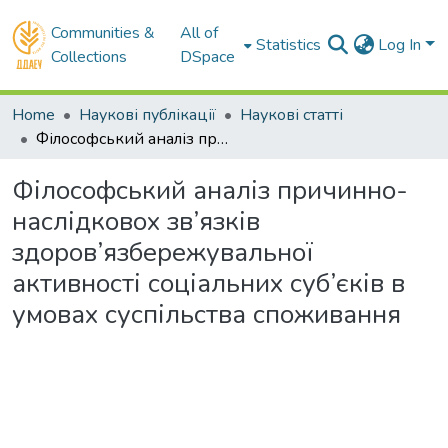
Communities &
All of
Statistics
Log In
Collections
DSpace
Home
Наукові публікації
Наукові статті
Філософський аналіз причинно-наслідковох зв’язків здоров’язбережувальної активності соціальних суб’єків в умовах суспільства споживання
Філософський аналіз причинно-
наслідковох зв’язків
здоров’язбережувальної
активності соціальних суб’єків в
умовах суспільства споживання