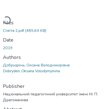
Loading...
Files
Стаття 2.pdf
(485.64 KB)
Date
2019
Authors
Добридень, Оксана Володимирівна
Dobryden, Oksana Volodymyrivna
Publisher
Національний педагогічний університет імені М. П.
Драгоманова