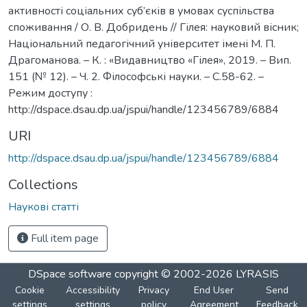
активності соціальних суб’єків в умовах суспільства
споживання / О. В. Добридень // Гілея: науковий вісник;
Національний педагогічний університет імені М. П.
Драгоманова. – К. : «Видавництво «Гілея», 2019. – Вип.
151 (№ 12). – Ч. 2. Філософські науки. – С.58-62. –
Режим доступу :
http://dspace.dsau.dp.ua/jspui/handle/123456789/6884
URI
http://dspace.dsau.dp.ua/jspui/handle/123456789/6884
Collections
Наукові статті
Full item page
DSpace software
copyright © 2002-2026
LYRASIS
Cookie
Accessibility
Privacy
End User
Send
settings
settings
policy
Agreement
Feedback