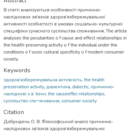
Abstract
В статті аналізуються особливості причинно-
наслідкових зв'язків здоров’язбережувальної
активності особистості в умовах соціально-культурної
специфіки сучасного суспільства споживання, The article
analyses the peculiarities o f cause and effect relationships in
the health-preserving activity o f the individual under the
conditions o f socio-cultural specificity o f modern consumer
society.
Keywords
здоров’язбережувальна активність
,
the health
preservation activity
,
діалектика
,
dialectic
,
причинно-
наслідкові з в ’язки
,
the causeeffec relationships
,
суспільство спо¬живання
,
consumer society
Citation
Добридень О. В. Філософський аналіз причинно-
наслідковох зв’язків здоров’язбережувальної