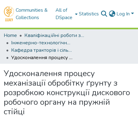
Communities &
All of
Statistics
Log In
Collections
DSpace
Home
Кваліфікаційні роботи здобувачів вищої освіти
Інженерно-технологічний факультет
Кафедра тракторів і сільськогосподарських машин . Бакалаври
Удосконалення процесу механізації обробітку ґрунту з розробкою конструкції дискового робочого органу на пружній стійці
Удосконалення процесу
механізації обробітку ґрунту з
розробкою конструкції дискового
робочого органу на пружній
стійці