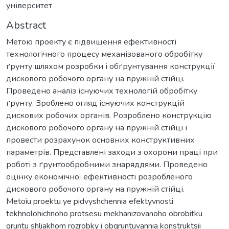
університет
Abstract
Метою проекту є підвищення ефективності
технологічного процесу механізованого обробітку
ґрунту шляхом розробки і обґрунтування конструкції
дискового робочого органу на пружній стійці.
Проведено аналіз існуючих технологій обробітку
ґрунту. Зроблено огляд існуючих конструкцій
дискових робочих органів. Розроблено конструкцію
дискового робочого органу на пружній стійці і
провести розрахунок основних конструктивних
параметрів. Представлені заходи з охорони праці при
роботі з ґрунтообробними знаряддями. Проведено
оцінку економічної ефективності розробленого
дискового робочого органу на пружній стійці.
Metoiu proektu ye pidvyshchennia efektyvnosti
tekhnolohichnoho protsesu mekhanizovanoho obrobitku
gruntu shliakhom rozrobky i obgruntuvannia konstruktsii