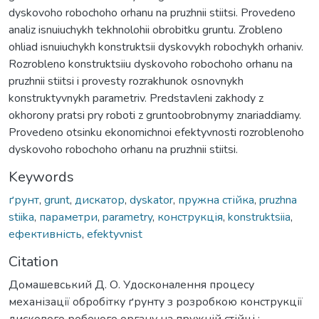
dyskovoho robochoho orhanu na pruzhnii stiitsi. Provedeno
analiz isnuiuchykh tekhnolohii obrobitku gruntu. Zrobleno
ohliad isnuiuchykh konstruktsii dyskovykh robochykh orhaniv.
Rozrobleno konstruktsiiu dyskovoho robochoho orhanu na
pruzhnii stiitsi i provesty rozrakhunok osnovnykh
konstruktyvnykh parametriv. Predstavleni zakhody z
okhorony pratsi pry roboti z gruntoobrobnymy znariaddiamy.
Provedeno otsinku ekonomichnoi efektyvnosti rozroblenoho
dyskovoho robochoho orhanu na pruzhnii stiitsi.
Keywords
ґрунт
,
grunt
,
дискатор
,
dyskator
,
пружна стійка
,
pruzhna
stiika
,
параметри
,
parametry
,
конструкція
,
konstruktsiia
,
ефективність
,
efektyvnist
Citation
Домашевський Д. О. Удосконалення процесу
механізації обробітку ґрунту з розробкою конструкції
дискового робочого органу на пружній стійці :