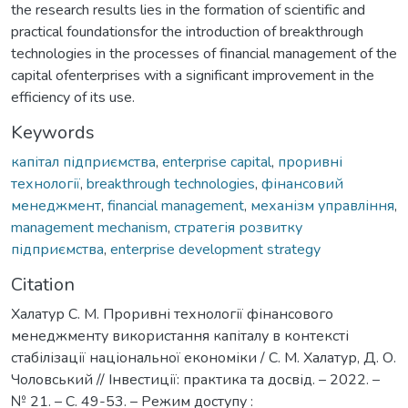
the research results lies in the formation of scientific and
practical foundationsfor the introduction of breakthrough
technologies in the processes of financial management of the
capital ofenterprises with a significant improvement in the
efficiency of its use.
Keywords
капітал підприємства
,
enterprise capital
,
проривні
технології
,
breakthrough technologies
,
фінансовий
менеджмент
,
financial management
,
механізм управління
,
management mechanism
,
стратегія розвитку
підприємства
,
enterprise development strategy
Citation
Халатур С. М. Проривні технології фінансового
менеджменту використання капіталу в контексті
стабілізації національної економіки / С. М. Халатур, Д. О.
Чоловський // Інвестиції: практика та досвід. – 2022. –
№ 21. – С. 49-53. – Режим доступу :