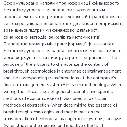
Сформульовано напрями трансформації фінансового
механізму управління капіталом з урахуванням
впровад-ження проривних технологій (трансформації
систем регулювання фінансової діяльності підприємств,
зовнішньої підтримки фінансової діяльності,
фінансових методів, важелів та інструментів).
Відповідно донапрямів трансформації фінансового
механізму управління капіталом визначено властивості
його формування та вибору стратегії управління. The
purpose of the article is to characterize the content of
breakthrough technologies in enterprise capitalmanagement
and the corresponding transformations of the enterprise's
financial management system.Research methodology. When
writing the article, a set of general scientific and specific
methods of economicresearch was used, in particular
methods of abstraction (when determining the essence of
breakthroughtechnologies and their impact on the
transformation of enterprise management systems), analysis
(whenstudying the positive and negative effects of