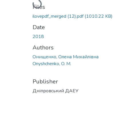
Loading...
Files
ilovepdf_merged (12).pdf
(1010.22 KB)
Date
2018
Authors
Онищенко, Олена Михайлівна
Onyshchenko, O. M.
Publisher
Дніпровський ДАЕУ