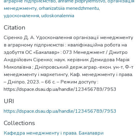
аграрне підприємство
,
ahrarne pidpryiemstvo
,
організація
менеджменту
,
orhanizatsiia menedzhmentu
,
удосконалення
,
udoskonalennia
Citation
Сіренко Д. А. Удосконалення організації менеджменту
в аграрному підприємстві : кваліфікаційна робота на
здобуття ОС «Бакалавр» : 073 Менеджмент / Дмитро
Андрійович Сіренко; наук. керівник Демидова Марія
Миколаївна ; Дніпровський держ.аграр.-екон. ун-т, Ф-т
менеджменту і маркетингу, Каф. менеджменту і права.
– Дніпро, 2023. – 66 с. – Режим доступу :
https://dspace.dsau.dp.ua/handle/123456789/7953
URI
https://dspace.dsau.dp.ua/handle/123456789/7953
Collections
Кафедра менеджменту і права. Бакалаври