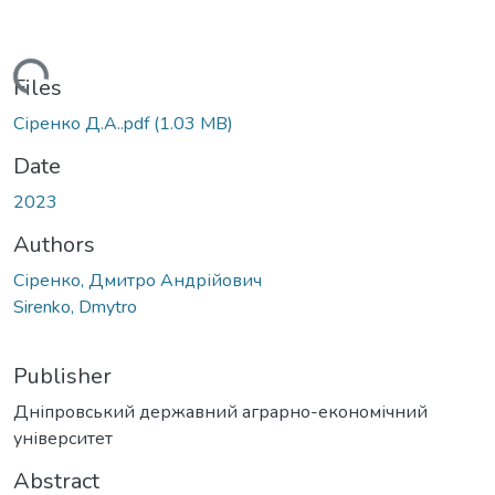
oading...
Files
Сіренко Д.А..pdf
(1.03 MB)
Date
2023
Authors
Сіренко, Дмитро Андрійович
Sirenko, Dmytro
Publisher
Дніпровський державний аграрно-економічний
університет
Abstract