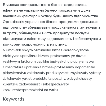
В умовах швидкозмінного бізнес-середовища,
ефективне управління бізнес-процесами є дуже
важливим фактором успіху будь-якого підприємства.
Організація управління бізнес-процесами допомагає
підприємству збільшувати продуктивність, знижувати
витрати, збільшувати якість продукту та послуги,
підвищувати клієнтську задоволеність і забезпечувати
конкурентоспроможність на ринку.
V umovakh shvydkozminnoho biznes-seredovyshcha,
efektyvne upravlinnia biznes-protsesamy ye duzhe
vazhlyvym faktorom uspikhu bud-yakoho pidpryiemstva.
Orhanizatsiia upravlinnia biznes-protsesamy dopomahaie
pidpryiemstvu zbilshuvaty produktyvnist, znyzhuvaty vytraty,
zbilshuvaty yakist produktu ta posluhy, pidvyshchuvaty
kliientsku zadovolenist i zabezpechuvaty
konkurentospromozhnist na rynku.
Keywords