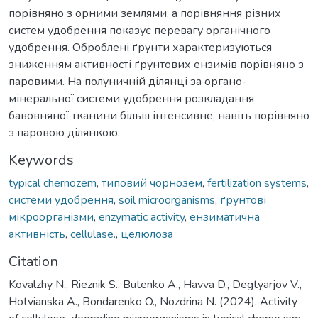
порівняно з орними землями, а порівняння різних
систем удобрення показує перевагу органічного
удобрення. Оброблені ґрунти характеризуються
зниженням активності ґрунтових ензимів порівняно з
паровими. На полуничній ділянці за органо-
мінеральної системи удобрення розкладання
бавовняної тканини більш інтенсивне, навіть порівняно
з паровою ділянкою.
Keywords
typical chernozem
,
типовий чорнозем
,
fertilization systems
,
системи удобрення
,
soil microorganisms
,
ґрунтові
мікроорганізми
,
enzymatic activity
,
ензиматична
активність
,
cellulase.
,
целюлоза
Citation
Kovalzhy N., Rieznik S., Butenko A., Havva D., Degtyarjov V.,
Hotvianska A., Bondarenko O., Nozdrina N. (2024). Activity