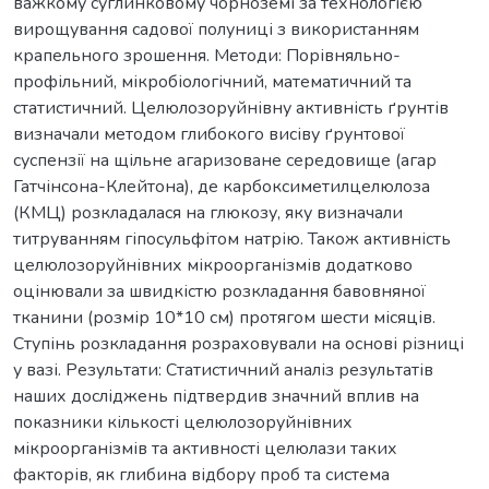
важкому суглинковому чорноземі за технологією
вирощування садової полуниці з використанням
крапельного зрошення. Методи: Порівняльно-
профільний, мікробіологічний, математичний та
статистичний. Целюлозоруйнівну активність ґрунтів
визначали методом глибокого висіву ґрунтової
суспензії на щільне агаризоване середовище (агар
Гатчінсона-Клейтона), де карбоксиметилцелюлоза
(КМЦ) розкладалася на глюкозу, яку визначали
титруванням гіпосульфітом натрію. Також активність
целюлозоруйнівних мікроорганізмів додатково
оцінювали за швидкістю розкладання бавовняної
тканини (розмір 10*10 см) протягом шести місяців.
Ступінь розкладання розраховували на основі різниці
у вазі. Результати: Статистичний аналіз результатів
наших досліджень підтвердив значний вплив на
показники кількості целюлозоруйнівних
мікроорганізмів та активності целюлази таких
факторів, як глибина відбору проб та система