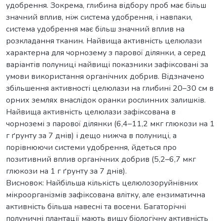
удобрення. Зокрема, глибина відбору проб має більш
значний вплив, ніж система удобрення, і навпаки,
система удобрення має більш значний вплив на
розкладання тканин. Найвища активність целюлази
характерна для чорнозему з парової ділянки, а серед
варіантів полуниці найвищі показники зафіксовані за
умови використання органічних добрив. Відзначено
збільшення активності целюлази на глибині 20–30 см в
орних землях внаслідок оранки рослинних залишків.
Найвища активність целюлази зафіксована в
чорноземі з парової ділянки (6,4–11,2 мкг глюкози на 1
г ґрунту за 7 днів) і дещо нижча в полуниці, а
порівнюючи системи удобрення, йдеться про
позитивний вплив органічних добрив (5,2–6,7 мкг
глюкози на 1 г ґрунту за 7 днів).
Висновок: Найбільша кількість целюлозоруйнівних
мікроорганізмів зафіксована влітку, але ензиматична
активність більша навесні та восени. Багаторічні
полуничні плантації мають вищу біологічну активність