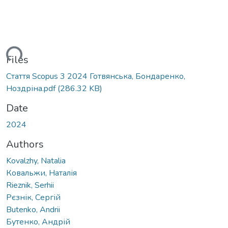
ding...
Files
Cтаття Scopus 3 2024 Готвянська, Бондаренко,
Ноздріна.pdf
(286.32 KB)
Date
2024
Authors
Kovalzhy, Natalia
Ковальжи, Наталія
Rieznik, Serhii
Рєзнік, Сергій
Butenko, Andrii
Бутенко, Андрій