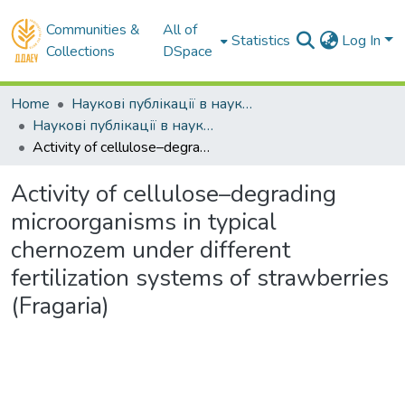
Communities &
All of
Statistics
Log In
Collections
DSpace
Home
Наукові публікації в наукометричних базах Scopus та Web of Science
Наукові публікації в наукометричній базі Scopus
Activity of cellulose–degrading microorganisms in typical chernozem under different fertilization systems of strawberries (Fragaria)
Activity of cellulose–degrading
microorganisms in typical
chernozem under different
fertilization systems of strawberries
(Fragaria)