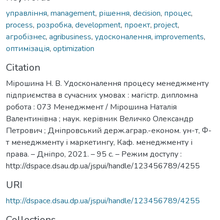
управління
,
management
,
рішення
,
decision
,
процес
,
process
,
розробка
,
development
,
проект
,
project
,
агробізнес
,
agribusiness
,
удосконалення
,
improvements
,
оптимізація
,
optimization
Citation
Мірошина Н. В. Удосконалення процесу менеджменту
підприємства в сучасних умовах : магістр. дипломна
робота : 073 Менеджмент / Мірошина Наталія
Валентинівна ; наук. керівник Величко Олександр
Петрович ; Дніпровський держ.аграр.-економ. ун-т, Ф-
т менеджменту і маркетингу, Каф. менеджменту і
права. – Дніпро, 2021. – 95 с. – Режим доступу :
http://dspace.dsau.dp.ua/jspui/handle/123456789/4255
URI
http://dspace.dsau.dp.ua/jspui/handle/123456789/4255
Collections