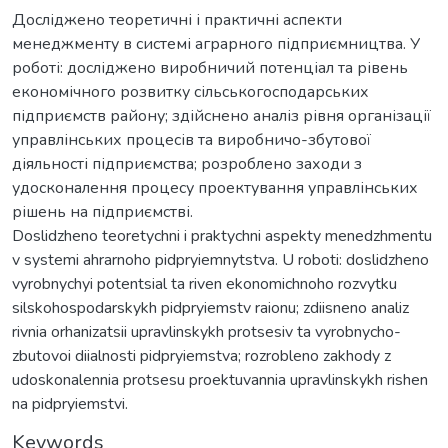
Досліджено теоретичні і практичні аспекти
менеджменту в системі аграрного підприємництва. У
роботі: досліджено виробничий потенціал та рівень
економічного розвитку сільськогосподарських
підприємств району; здійснено аналіз рівня організації
управлінських процесів та виробничо-збутової
діяльності підприємства; розроблено заходи з
удосконалення процесу проектування управлінських
рішень на підприємстві.
Doslidzheno teoretychni i praktychni aspekty menedzhmentu
v systemi ahrarnoho pidpryiemnytstva. U roboti: doslidzheno
vyrobnychyi potentsial ta riven ekonomichnoho rozvytku
silskohospodarskykh pidpryiemstv raionu; zdiisneno analiz
rivnia orhanizatsii upravlinskykh protsesiv ta vyrobnycho-
zbutovoi diialnosti pidpryiemstva; rozrobleno zakhody z
udoskonalennia protsesu proektuvannia upravlinskykh rishen
na pidpryiemstvi.
Keywords