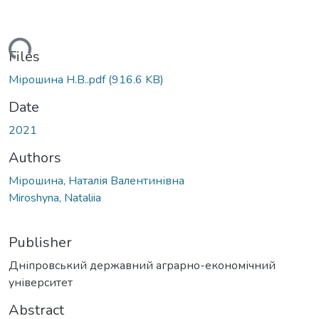
ading...
Files
Мірошина Н.В..pdf
(916.6 KB)
Date
2021
Authors
Мірошина, Наталія Валентинівна
Miroshyna, Nataliia
Publisher
Дніпровський державний аграрно-економічний
університет
Abstract