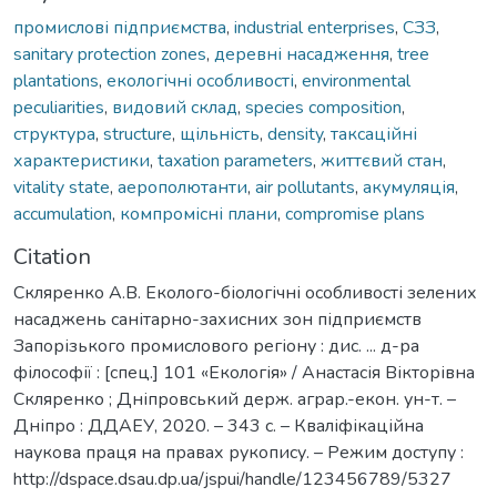
промислові підприємства
,
industrial enterprises
,
СЗЗ
,
sanitary protection zones
,
деревні насадження
,
tree
plantations
,
екологічні особливості
,
environmental
peculiarities
,
видовий склад
,
species composition
,
структура
,
structure
,
щільність
,
density
,
таксаційні
характеристики
,
taxation parameters
,
життєвий стан
,
vitality state
,
аерополютанти
,
air pollutants
,
акумуляція
,
accumulation
,
компромісні плани
,
compromise plans
Citation
Скляренко А.В. Еколого-біологічні особливості зелених
насаджень санітарно-захисних зон підприємств
Запорізького промислового регіону : дис. ... д-ра
філософії : [спец.] 101 «Екологія» / Анастасія Вікторівна
Скляренко ; Дніпровський держ. аграр.-екон. ун-т. –
Дніпро : ДДАЕУ, 2020. – 343 с. – Кваліфікаційна
наукова праця на правах рукопису. – Режим доступу :
http://dspace.dsau.dp.ua/jspui/handle/123456789/5327