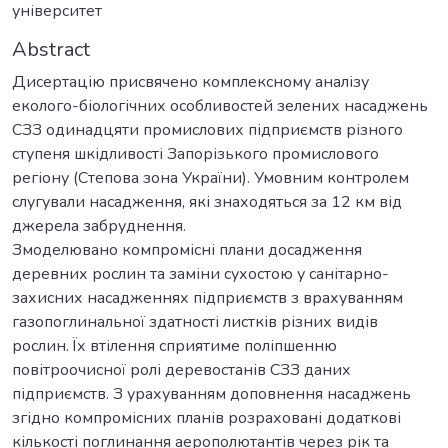
університет
Abstract
Дисертацію присвячено комплексному аналізу
еколого-біологічних особливостей зелених насаджень
СЗЗ одинадцяти промислових підприємств різного
ступеня шкідливості Запорізького промислового
регіону (Степова зона України). Умовним контролем
слугували насадження, які знаходяться за 12 км від
джерела забруднення.
Змоделювано компромісні плани досадження
деревних рослин та заміни сухостою у санітарно-
захисних насадженнях підприємств з врахуванням
газопоглинальної здатності листків різних видів
рослин. Їх втілення сприятиме поліпшенню
повітроочисної ролі деревостанів СЗЗ даних
підприємств. З урахуванням доповнення насаджень
згідно компромісних планів розраховані додаткові
кількості поглинання аерополютантів через рік та