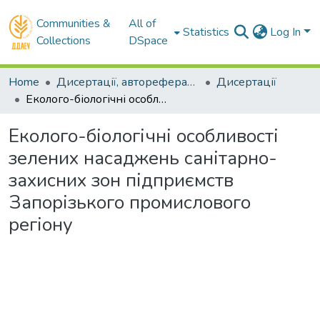
Communities &
All of
Statistics
Log In
Collections
DSpace
Home
Дисертації, автореферати, реферати
Дисертації
Еколого-біологічні особливості зелених насаджень санітарно-захисних зон підприємств Запорізького промислового регіону
Еколого-біологічні особливості
зелених насаджень санітарно-
захисних зон підприємств
Запорізького промислового
регіону