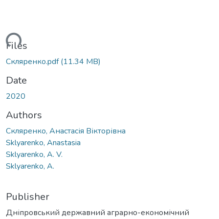
ding...
Files
Скляренко.pdf
(11.34 MB)
Date
2020
Authors
Скляренко, Анастасія Вікторівна
Sklyarenko, Anastasia
Sklyarenko, A. V.
Sklyarenko, A.
Publisher
Дніпровський державний аграрно-економічний