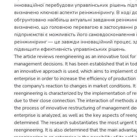
інноваційної перебудови управлінських рішень підп
визначено ключові аспекти реінжинірингу. В ході д
обгрунтовано найбільш актуальні завдання реінжин
визначено, що головною перевагою в застосуванні 
підприємстві є можливість його самовдосконалення і
реінжиніринг — це завжди інноваційний процес, з
підвищити ефективність управлінських рішень.
The article reviews reengineering as an innovative tool for 
management decisions. It has been established that in tod
an innovative approach is used, which aims to implement c
enterprise in order to increase the efficiency of productio
the company's reaction to changes in market conditions. It
reengineering is characterized by the implementation of r
due to their close connection. The interaction of methods
`
the process of innovative restructuring of management dec
enterprise is analyzed, as well as the key aspects of reen
determined. The research substantiates the most urgent t
reengineering. It is also determined that the main advanta