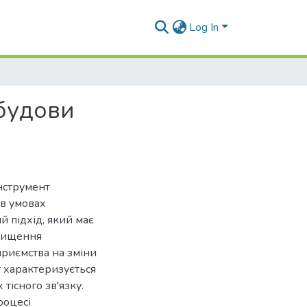
Log In
будови
інструмент
 в умовах
 підхід, який має
двищення
приємства на зміни
 характеризується
тісного зв'язку.
роцесі