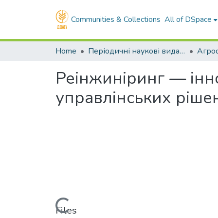
Communities & Collections
All of DSpace
Home
Періодичні наукові видання ДДАЕУ
Агрос
Реінжиніринг — інн
управлінських ріше
Loading...
Files