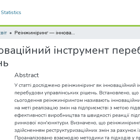
Statistics
віт
Реінжиніринг — інноваційний інструмент перебудови управлінських рішень
оваційний інструмент пере
нь
Abstract
У статті досліджено реінжиніринг як інноваційний 
перебудови управлінських рішень. Встановлено, що
сьогодення реінжинірингом називають інноваційний
на меті реалізацію змін на підприємстві з метою пі
ефективності виробництва та швидкості реакції під
ринкової кон'юнктури. Визначено, що реінжиніринг
здійсненням реструктуризаційних змін за рахунок їх 
Проаналізовано взаємодію методики та підходів у п