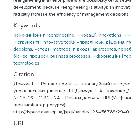
reengineering in an enterprise is the possibility of its se
development, because reengineering is always an innovati
radically increase the efficiency of management decisions.
Keywords
реінжиніринг
,
reengineering
,
інновації
,
innovations
,
інн
інструменти
,
innovative tools
,
управлінські рішення
,
m
decisions
,
методи
,
methods
,
підходи
,
approaches
,
пере
бізнес-процеси
,
business processes
,
інформаційні тех
technologies
Citation
Демчук Н. І. Реінжиніринг — інноваційний інструм
управлінських рішень / Н. І. Демчук, Г. А. Ткаченко // 
№ 15-16. - С. 21 – 24. - Режим доступу : URI (Уніфік
ідентифікатор ресурсу):
http://dspace.dsau.dp.ua/jspui/handle/123456789/2940
URI