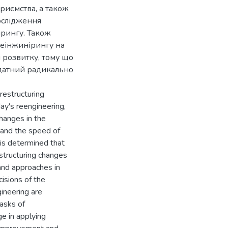
риємства, а також
ослідження
ірингу. Також
реінжинірингу на
 розвитку, тому що
датний радикально
restructuring
ay's reengineering,
hanges in the
n and the speed of
 is determined that
estructuring changes
 and approaches in
isions of the
gineering are
asks of
ge in applying