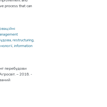
lf-improvement and
ve process that can
оваційні
anagement
будова
,
restructuring
,
нології
,
information
ент перебудови
Агросвіт. – 2018. -
ований