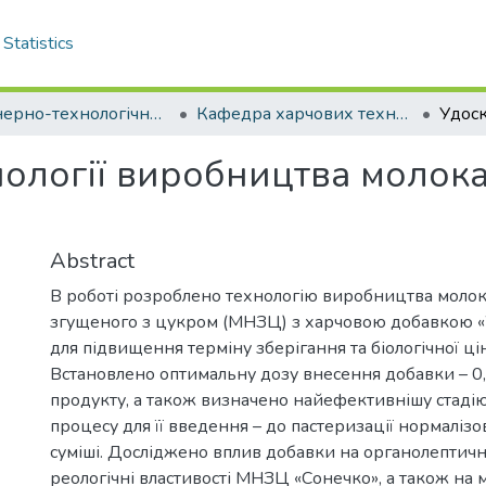
Statistics
Інженерно-технологічний факультет
Кафедра харчових технологій. Магістри
ології виробництва молока
Abstract
В роботі розроблено технологію виробництва моло
згущеного з цукром (МНЗЦ) з харчовою добавкою «
для підвищення терміну зберігання та біологічної ці
Встановлено оптимальну дозу внесення добавки – 0,
продукту, а також визначено найефективнішу стадію
процесу для її введення – до пастеризації нормалізо
суміші. Досліджено вплив добавки на органолептичні,
реологічні властивості МНЗЦ «Сонечко», а також на м