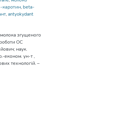
rane
,
молоко
а-каротин
,
beta-
ант
,
antyokydant
 молока згущеного
 роботи ОС
ійович; наук.
-економ. ун-т ,
вих технологій. –