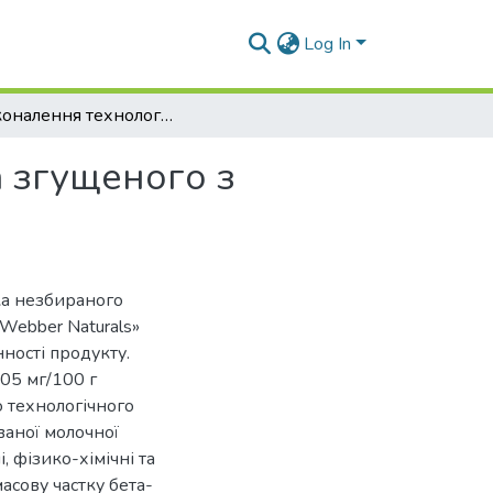
Log In
Удосконалення технології виробництва молока згущеного з цукром
 згущеного з
ка незбираного
Webber Naturals»
нності продукту.
05 мг/100 г
 технологічного
ваної молочної
 фізико-хімічні та
асову частку бета-