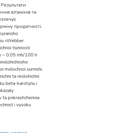
. Результати
ння вітамінів та
езпечує
рміну придатності.
zbyranoho
oiu «Webber
ichnoi tsinnosti
y – 0,05 mh/100 h
khnolohichnoho
noi molochnoi sumishi.
ichni ta reolohichni
ku beta-karotynu i
okazaly
iv ta pokrashchennia
chnist i vysoku