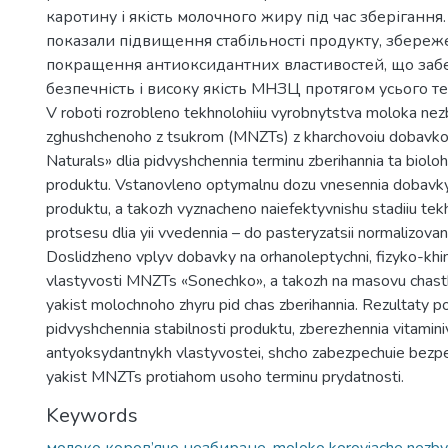
каротину і якість молочного жиру під час зберігання
показали підвищення стабільності продукту, збереже
покращення антиоксидантних властивостей, що заб
безпечність і високу якість МНЗЦ протягом усього те
V roboti rozrobleno tekhnolohiiu vyrobnytstva moloka ne
zghushchenoho z tsukrom (MNZTs) z kharchovoiu dobavk
Naturals» dlia pidvyshchennia terminu zberihannia ta bioloh
produktu. Vstanovleno optymalnu dozu vnesennia dobavk
produktu, a takozh vyznacheno naiefektyvnishu stadiiu te
protsesu dlia yii vvedennia – do pasteryzatsii normalizova
Doslidzheno vplyv dobavky na orhanoleptychni, fizyko-khim
vlastyvosti MNZTs «Sonechko», a takozh na masovu chast
yakist molochnoho zhyru pid chas zberihannia. Rezultaty p
pidvyshchennia stabilnosti produktu, zberezhennia vitamin
antyoksydantnykh vlastyvostei, shcho zabezpechuie bezpe
yakist MNZTs protiahom usoho terminu prydatnosti.
Keywords