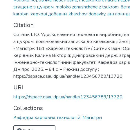
молоко коров’яче незбиране
,
moloko koroviache nezby
згущене з цукром
,
moloko zghushchene z tsukrom
,
бет
karotyn
,
харчові добавки
,
kharchovi dobavky
,
антиокид
Citation
Ситник І. Ю. Удосконалення технології виробництва
з цукром: пояснювальна записка до кваліфікаційної
«Магістр»: 181 «Харчові технології» / Ситник Іван Юр
керівник Калина Вікторія; Дніпровський держ. аграр.
Інженерно-технологічний факультет, Кафедра харчо
Дніпро, 2025. – 64 с. – Режим доступу :
https://dspace.dsau.dp.ua/handle/123456789/13720
URI
https://dspace.dsau.dp.ua/handle/123456789/13720
Collections
Кафедра харчових технологій. Магістри