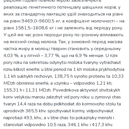
раціони годівлі повною мірою забезпечують
реалізацію генетичного потенціалу швіцьких корів, у
яких за стандартну лактацію удій знаходиться на рівні
на рівні 9469,0–9600,5 кг, а коефіцієнт молочності – на
рівні 1581,5–1608,6 кг і не залежить від періоду року.
У цей же час різні періоди року по-різному впливають
на якісний склад молока. Так, у зимовий період масова
частка жиру в молоці тварин становить у середньому
4,03 %, а у літній – 3,77 %, що на 6,9 % менше. U rizni
pory roku na sekretsiiu odynytsi moloka tvaryny vytrachaiut
riznu kilkist enerhii: u litnii period na 1 kh moloka prykhodytsia
1,1 kh sukhykh rechovyn, 138,75 h syroho proteinu ta 10,33
MDzh obminnoi enerhii, a vzymku – vidpovidno 1,21 kh,
155,31 h i 11,31 MDzh. Povedinkova aktyvnist shvitskykh
koriv velykoiu maroiu zalezhyt vid pory roku: u zymovyi chas
tvaryn 14,4 raza na dobu pidkhodiat do kormovoho stolu ta
uprodovzh 365,5 khv. spozhyvaiut kormy, vidpochyvaiut
naprotiazi 493, khv., a v litnii chas tsi pokaznyky menshi i
stanovliat vidpovidno 10,5 raza, 346,1 khv. i 417,3 khv.