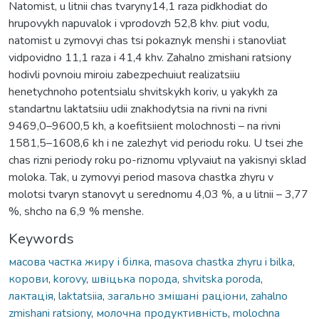
Natomist, u litnii chas tvaryny14,1 raza pidkhodiat do
hrupovykh napuvalok i vprodovzh 52,8 khv. piut vodu,
natomist u zymovyi chas tsi pokaznyk menshi i stanovliat
vidpovidno 11,1 raza i 41,4 khv. Zahalno zmishani ratsiony
hodivli povnoiu miroiu zabezpechuiut realizatsiiu
henetychnoho potentsialu shvitskykh koriv, u yakykh za
standartnu laktatsiiu udii znakhodytsia na rivni na rivni
9469,0–9600,5 kh, a koefitsiient molochnosti – na rivni
1581,5–1608,6 kh i ne zalezhyt vid periodu roku. U tsei zhe
chas rizni periody roku po-riznomu vplyvaiut na yakisnyi sklad
moloka. Tak, u zymovyi period masova chastka zhyru v
molotsi tvaryn stanovyt u serednomu 4,03 %, a u litnii – 3,77
%, shcho na 6,9 % menshe.
Keywords
масова частка жиру і білка
,
masova chastka zhyru i bilka
,
корови
,
korovy
,
швіцька порода
,
shvitska poroda
,
лактація
,
laktatsiia
,
загально змішані раціони
,
zahalno
zmishani ratsiony
,
молочна продуктивність
,
molochna