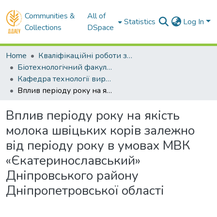
Communities &
All of
Statistics
Log In
Collections
DSpace
Home
Кваліфікаційні роботи здобувачів вищої освіти
Біотехнологічний факультет
Кафедра технології виробництва і переробки продукції тваринництва. Магістри
Вплив періоду року на якість молока швіцьких корів залежно від періоду року в умовах МВК «Єкатеринославський» Дніпровського району Дніпропетровської області
Вплив періоду року на якість
молока швіцьких корів залежно
від періоду року в умовах МВК
«Єкатеринославський»
Дніпровського району
Дніпропетровської області