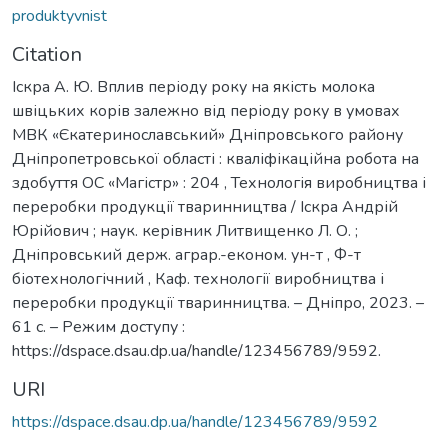
produktyvnist
Citation
Іскра А. Ю. Вплив періоду року на якість молока
швіцьких корів залежно від періоду року в умовах
МВК «Єкатеринославський» Дніпровського району
Дніпропетровської області : кваліфікаційна робота на
здобуття ОС «Магістр» : 204 , Технологія виробництва і
переробки продукції тваринництва / Іскра Андрій
Юрійович ; наук. керівник Литвищенко Л. О. ;
Дніпровський держ. аграр.-економ. ун-т , Ф-т
біотехнологічний , Каф. технології виробництва і
переробки продукції тваринництва. – Дніпро, 2023. –
61 с. – Режим доступу :
https://dspace.dsau.dp.ua/handle/123456789/9592.
URI
https://dspace.dsau.dp.ua/handle/123456789/9592