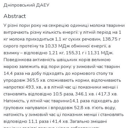
Дніпровський ДАЕУ
Abstract
У різні пори року на секрецію одиниці молока тварини
витрачають різну кількість енергії: у літній період на 1
кг молока приходиться 1,1 кг сухих речовин, 138,75 г
сирого протеїну та 10,33 МДж обмінної енергії, а
взимку – відповідно 1,21 кг, 155,31 г і 11,31 МДж.
Поведінкова активність швіцьких корів великою
марою залежить від пори року: у зимовий час тварин
14,4 раза на добу підходять до кормового столу та
упродовж 365,5 хв. споживають корми, відпочивають
напротязі 493, хв., а в літній час ці показники менші і
становлять відповідно 10,5 раза, 346,1 хв. і 417,3 хв.
Натомість, у літній час тварини14,1 раза підходять до
групових напувалок і впродовж 52,8 хв. п’ють воду,
натомість у зимовий час ці показник менші і становлять
відповідно 11,1 раза і 41,4 хв. Загально змішані