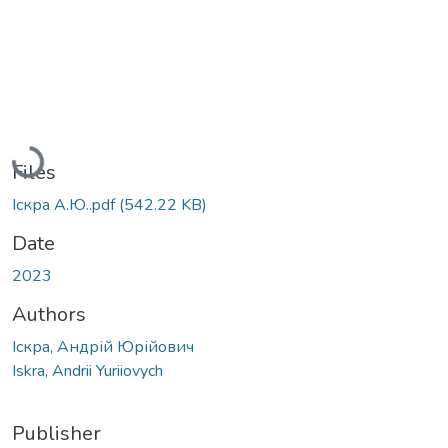
Loading...
Files
Іскра А.Ю..pdf
(542.22 KB)
Date
2023
Authors
Іскра, Андрій Юрійович
Iskra, Andrii Yuriiovych
Publisher