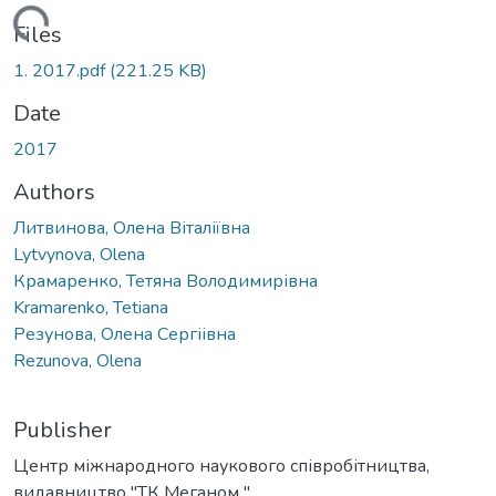
oading...
Files
1. 2017.pdf
(221.25 KB)
Date
2017
Authors
Литвинова, Олена Віталіївна
Lytvynova, Olena
Крамаренко, Тетяна Володимирівна
Kramarenko, Tetiana
Резунова, Олена Сергіівна
Rezunova, Olena
Publisher
Центр міжнародного наукового співробітництва,
видавництво "ТК Меганом "