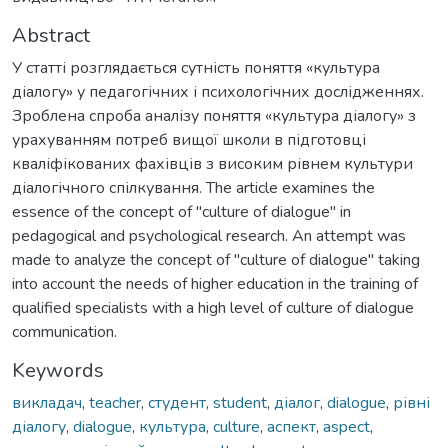
Abstract
У статті розглядається сутність поняття «культура
діалогу» у педагогічних і психологічних дослідженнях.
Зроблена спроба аналізу поняття «культура діалогу» з
урахуванням потреб вищої школи в підготовці
кваліфікованих фахівців з високим рівнем культури
діалогічного спілкування. The article examines the
essence of the concept of "culture of dialogue" in
pedagogical and psychological research. An attempt was
made to analyze the concept of "culture of dialogue" taking
into account the needs of higher education in the training of
qualified specialists with a high level of culture of dialogue
communication.
Keywords
викладач
,
teacher
,
студент
,
student
,
діалог
,
dialogue
,
рівні
діалогу
,
dialogue
,
культура
,
culture
,
аспект
,
aspect
,