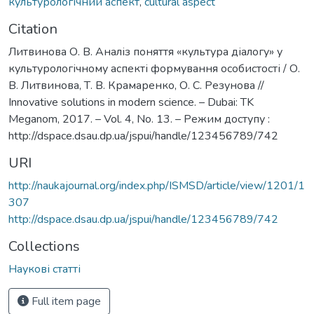
культурологічний аспект
,
cultural aspect
Citation
Литвинова О. В. Аналіз поняття «культура діалогу» у
культурологічному аспекті формування особистості / О.
В. Литвинова, Т. В. Крамаренко, О. С. Резунова //
Innovative solutions in modern science. – Dubai: TK
Meganom, 2017. – Vol. 4, No. 13. – Режим доступу :
http://dspace.dsau.dp.ua/jspui/handle/123456789/742
URI
http://naukajournal.org/index.php/ISMSD/article/view/1201/1
307
http://dspace.dsau.dp.ua/jspui/handle/123456789/742
Collections
Наукові статті
Full item page