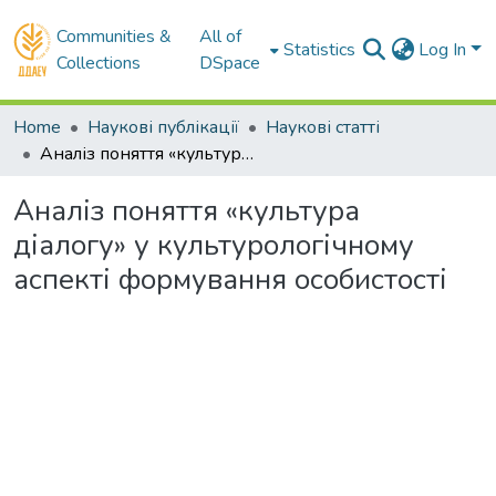
Communities &
All of
Statistics
Log In
Collections
DSpace
Home
Наукові публікації
Наукові статті
Аналіз поняття «культура діалогу» у культурологічному аспекті формування особистості
Аналіз поняття «культура
діалогу» у культурологічному
аспекті формування особистості