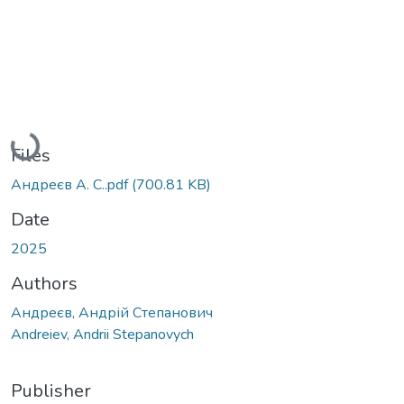
Loading...
Files
Андреєв А. С..pdf
(700.81 KB)
Date
2025
Authors
Андреєв, Андрій Степанович
Andreiev, Andrii Stepanovych
Publisher