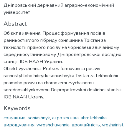
Дніпровський державний аграрно-економічний
університет
Abstract
Об’єкт вивчення. Процес формування посівів
ранньостиглого гібриду соняшника Трістан за
технології прямого посіву на чорноземі звичайному
середньосуглинковому Дніпропетровської дослідної
станції ІОБ НААН України.
Obiekt vyvchennia. Protses formuvannia posiviv
rannostyhloho hibrydu soniashnyka Tristan za tekhnolohii
priamoho posivu na chornozemi zvychainomu
serednosuhlynkovomu Dnipropetrovskoi doslidnoi stantsii
IOB NAAN Ukrainy.
Keywords
соняшник
,
soniashnyk
,
агротехніка
,
ahrotekhnika
,
вирощування
,
vyroshchuvannia
,
врожайність
,
vrozhainist