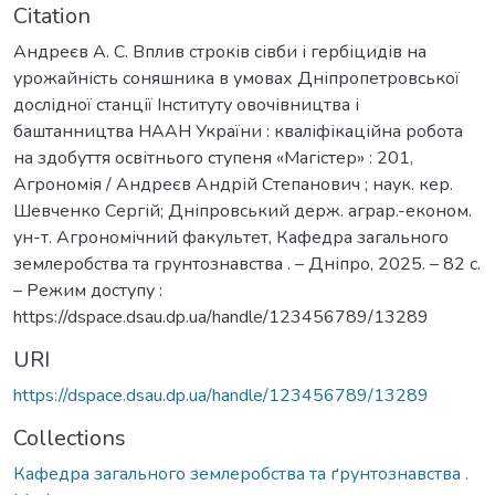
Citation
Андреєв А. С. Вплив строків сівби і гербіцидів на
урожайність соняшника в умовах Дніпропетровської
дослідної станції Інституту овочівництва і
баштанництва НААН України : кваліфікаційна робота
на здобуття освітнього ступеня «Магістер» : 201,
Агрономія / Андреєв Андрій Степанович ; наук. кер.
Шевченко Сергій; Дніпровський держ. аграр.-економ.
ун-т. Агрономічний факультет, Кафедра загального
землеробства та грунтознавства . – Дніпро, 2025. – 82 с.
– Режим доступу :
https://dspace.dsau.dp.ua/handle/123456789/13289
URI
https://dspace.dsau.dp.ua/handle/123456789/13289
Collections
Кафедра загального землеробства та ґрунтознавства .