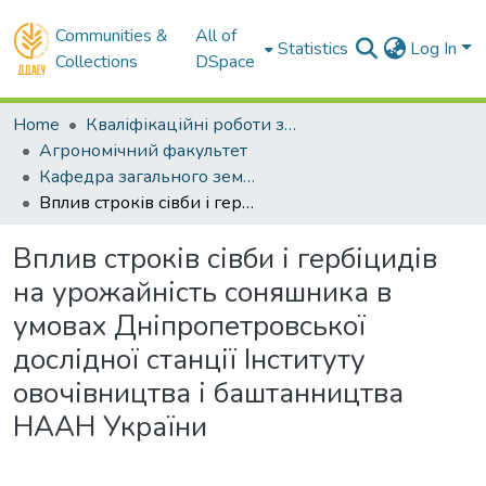
Communities &
All of
Statistics
Log In
Collections
DSpace
Home
Кваліфікаційні роботи здобувачів вищої освіти
Агрономічний факультет
Кафедра загального землеробства та ґрунтознавства . Магістри
Вплив строків сівби і гербіцидів на урожайність соняшника в умовах Дніпропетровської дослідної станції Інституту овочівництва і баштанництва НААН України
Вплив строків сівби і гербіцидів
на урожайність соняшника в
умовах Дніпропетровської
дослідної станції Інституту
овочівництва і баштанництва
НААН України