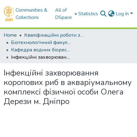
Communities &
All of
Statistics
Log In
Collections
DSpace
Home
Кваліфікаційні роботи здобувачів вищої освіти
Біотехнологічний факультет
Кафедра водних біоресурсів та аквакультури. Магістри
Інфекційні захворювання коропових риб в акваріумальному комплексі фізичної особи Олега Дерези м. Дніпро
Інфекційні захворювання
коропових риб в акваріумальному
комплексі фізичної особи Олега
Дерези м. Дніпро