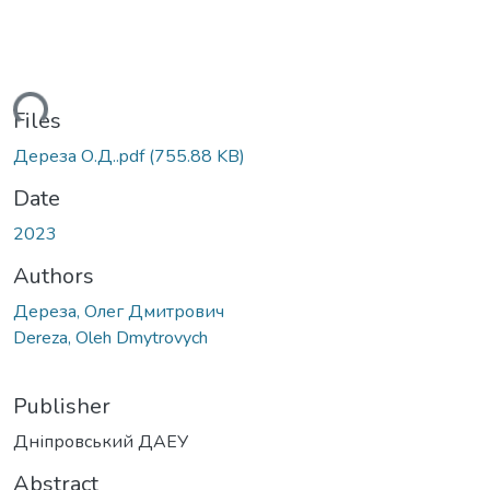
ding...
Files
Дереза О.Д..pdf
(755.88 KB)
Date
2023
Authors
Дереза, Олег Дмитрович
Dereza, Oleh Dmytrovych
Publisher
Дніпровський ДАЕУ
Abstract