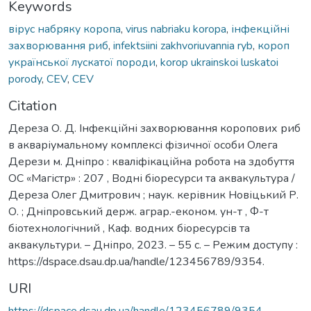
Keywords
вірус набряку коропа
,
virus nabriaku koropa
,
інфекційні
захворювання риб
,
infektsiini zakhvoriuvannia ryb
,
короп
української лускатої породи
,
korop ukrainskoi luskatoi
porody
,
CEV
,
CEV
Citation
Дереза О. Д. Інфекційні захворювання коропових риб
в акваріумальному комплексі фізичної особи Олега
Дерези м. Дніпро : кваліфікаційна робота на здобуття
ОС «Магістр» : 207 , Водні біоресурси та аквакультура /
Дереза Олег Дмитрович ; наук. керівник Новіцький Р.
О. ; Дніпровський держ. аграр.-економ. ун-т , Ф-т
біотехнологічний , Каф. водних біоресурсів та
аквакультури. – Дніпро, 2023. – 55 с. – Режим доступу :
https://dspace.dsau.dp.ua/handle/123456789/9354.
URI
https://dspace.dsau.dp.ua/handle/123456789/9354