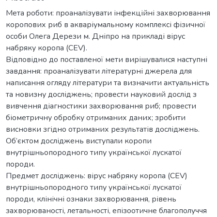
Мета роботи: проаналізувати інфекційні захворювання
коропових риб в акваріумальному комплексі фізичної
особи Олега Дерези м. Дніпро на прикладі вірус
набряку коропа (CEV).
Відповідно до поставленої мети вирішувалися наступні
завдання: проаналізувати літературні джерела для
написання огляду літератури та визначити актуальність
та новизну досліджень; провести науковий дослід з
вивчення діагностики захворювання риб; провести
біометричну обробку отриманих даних; зробити
висновки згідно отриманих результатів досліджень.
Об’єктом досліджень виступали коропи
внутрішньопородного типу української лускатої
породи.
Предмет досліджень: вірус набряку коропа (CEV)
внутрішньопородного типу української лускатої
породи, клінічні ознаки захворювання, рівень
захворюваності, летальності, епізоотичне благополуччя