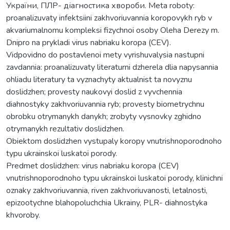
України, ПЛР- діагностика хвороби. Meta roboty:
proanalizuvaty infektsiini zakhvoriuvannia koropovykh ryb v
akvariumalnomu kompleksi fizychnoi osoby Oleha Derezy m.
Dnipro na prykladi virus nabriaku koropa (CEV).
Vidpovidno do postavlenoi mety vyrishuvalysia nastupni
zavdannia: proanalizuvaty literaturni dzherela dlia napysannia
ohliadu literatury ta vyznachyty aktualnist ta novyznu
doslidzhen; provesty naukovyi doslid z vyvchennia
diahnostyky zakhvoriuvannia ryb; provesty biometrychnu
obrobku otrymanykh danykh; zrobyty vysnovky zghidno
otrymanykh rezultativ doslidzhen.
Obiektom doslidzhen vystupaly koropy vnutrishnoporodnoho
typu ukrainskoi luskatoi porody.
Predmet doslidzhen: virus nabriaku koropa (CEV)
vnutrishnoporodnoho typu ukrainskoi luskatoi porody, klinichni
oznaky zakhvoriuvannia, riven zakhvoriuvanosti, letalnosti,
epizootychne blahopoluchchia Ukrainy, PLR- diahnostyka
khvoroby.