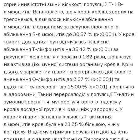
спричинив істотні зміни кількості популяцій Т- і В-
лімфоцитів. Встановлено, що у крові кролів, хворих на
трепонемоз, відмічалось кількісне збільшення
лімфоцитів, в основному за рахунок вірогідного
збільшення В-лімфоцитів до 30,57 % (p<0,001). У крові
тварин дослідних груп відмічалась кількісне
збільшення Т-лімфоцитів на 35,42 % (p<0,01) за
рахунок Т-хелперів, які зросли в 1,82 рази, що вказує
на активізацію імунної системи організму кролів. Крім
цього, у заражених тварин спостерігалась достовірне
зменшення О-лімфоцитів до 8,07 % (p<0,001) та
відсотка Т-супресорів – до 15,00 % (p<0,01), порівняно
зі здоровими. Такий перерозподіл у популяції Т-клітин
зумовив зростання імунорегуляторного індексу у
кролів дослідної групи в 4 рази, ніж у здорових. У
хворих тварин загальна кількість Т-активних
лімфоцитів крові була на 23,85 % більшою, ніж у
контроля. В цілому отримані результати досліджень
показали, що за впливу збудника Treponema cuniculi у