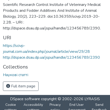
Scientific Research Control Institute of Veterinary Medical
Products and Fodder Additives Аnd Institute of Animal
Biology, 20(2), 223–229. doi:10.36359/scivp.2019-20-
2.28. – URI :
http://dspace.dsau.dp.ua/jspui/handle/123456789/2390.
URI
https://scivp-
journal.com.ua/index.php/journal/article/view/29/28
http://dspace.dsau.dp.ua/jspui/handle/123456789/2390
Collections
Наукові статті
Full item page
DSpace software
copyright © 2002-2026
LYRASIS
Cookie
Accessibility
Privacy
End User
Send
settings
settings
policy
Agreement
Feedback