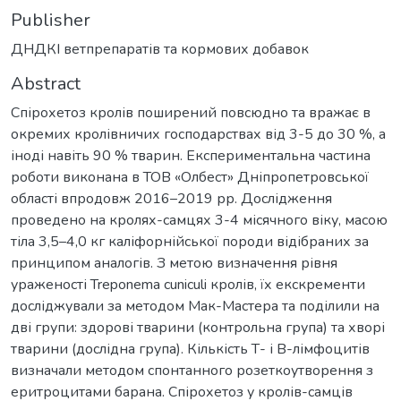
Publisher
ДНДКІ ветпрепаратів та кормових добавок
Abstract
Спірохетоз кролів поширений повсюдно та вражає в
окремих кролівничих господарствах від 3-5 до 30 %, а
іноді навіть 90 % тварин. Експериментальна частина
роботи виконана в ТОВ «Олбест» Дніпропетровської
області впродовж 2016–2019 рр. Дослідження
проведено на кролях-самцях 3-4 місячного віку, масою
тіла 3,5–4,0 кг каліфорнійської породи відібраних за
принципом аналогів. З метою визначення рівня
ураженості Treponema cuniculi кролів, їх екскременти
досліджували за методом Мак-Мастера та поділили на
дві групи: здорові тварини (контрольна група) та хворі
тварини (дослідна група). Кількість Т- і В-лімфоцитів
визначали методом спонтанного розеткоутворення з
еритроцитами барана. Спірохетоз у кролів-самців