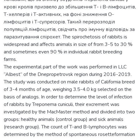
крові кролів призвело до збільшення Т- і В-лімфоцитів,
Т-хелперів і Т-активних, на фоні зниження О-
лімфоцитів і Т-супресорів. Такий перерозподіл
популяцій лімфоцитів, свідчать про імунну відповідь за
паразитування спірохет. The spirochetosis of rabbits is
widespread and affects animals in size of from 3-5 to 30 %
and sometimes even 90 % in individual rabbit breeding
farms.
The experimental part of the work was performed in LLC
“Albest” of the Dnepropetrovsk region during 2016-2019.
The study was conducted on male rabbits of California breed
of 3-4 months of age, weighing 3.5-4.0 kg selected on the
basis of analogs. In order to determine the level of infection
of rabbits by Treponema cuniculi, their excrement was
investigated by the MacMaster method and divided into two
groups: healthy animals (control group) and sick animals
(research group). The count of T-and B-lymphocytes was
determined by the method of spontaneous rosetteformation