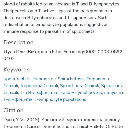
blood of rabbits led to an increase in T-and B-lymphocytes ,
Thelper cells and T-active , against the background of a
decrease in B-lymphocytes and T-suppressors. Such
redistribution of lymphocyte populations suggests an
immune response to parasitism of spirochaeta.
Description
Дуда Юлія Вікторівна https://orcid.org/0000-0003-0892-
0402
Keywords
кролі
,
rabbits
,
спірохетоз
,
Spirochetosis
,
Treponema
Cuniculi
,
Treponema Cuniculi
,
Spirochaeta Cuniculi
,
Spirochaeta
Cuniculi
,
Т- і В-лімфоцити
,
T-and B-lymphocytes
,
популяції
Т-лімфоцитів
,
T-lymphocyte populations
Citation
Duda, Y. V. (2019). Клітинний імунітет кролів за впливу
Treponema Cuniculi. Scientific and Technical Bulletin Оf State