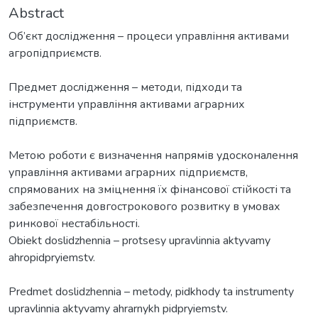
Abstract
Об’єкт дослідження – процеси управління активами
агропідприємств.
Предмет дослідження – методи, підходи та
інструменти управління активами аграрних
підприємств.
Метою роботи є визначення напрямів удосконалення
управління активами аграрних підприємств,
спрямованих на зміцнення їх фінансової стійкості та
забезпечення довгострокового розвитку в умовах
ринкової нестабільності.
Obiekt doslidzhennia – protsesy upravlinnia aktyvamy
ahropidpryiemstv.
Predmet doslidzhennia – metody, pidkhody ta instrumenty
upravlinnia aktyvamy ahrarnykh pidpryiemstv.