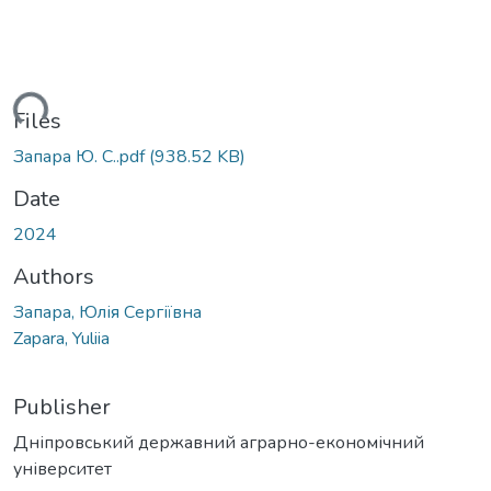
ding...
Files
Запара Ю. С..pdf
(938.52 KB)
Date
2024
Authors
Запара, Юлія Сергіївна
Zapara, Yuliia
Publisher
Дніпровський державний аграрно-економічний
університет