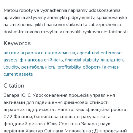
Metoiu roboty ye vyznachennia napriamiv udoskonalennia
upravlinnia aktyvamy ahrarnykh pidpryiemstv, spriamovanykh
na zmitsnennia yikh finansovoi stiikosti ta zabezpechennia
dovhostrokovoho rozvytku v umovakh rynkovoi nestabilnosti.
Keywords
активи аграрного підприємства
,
agricultural enterprise
assets
,
фінансова стійкість
,
financial stability
,
ліквідність
,
liquidity
,
рентабельність
,
profitability
,
оборотні активи
,
current assets
Citation
Запара Ю. С. Удосконалення процесів управління
активами для підвищення фінансової стійкості
аграрних підприємств : магістр. кваліфікаційна робота :
072 Фінанси, банківська справа, страхування та
фондовий ринок / Юлія Сергіївна Запара ; наук.
керівник Халатур Світлана Миколаївна ; Дніпровський