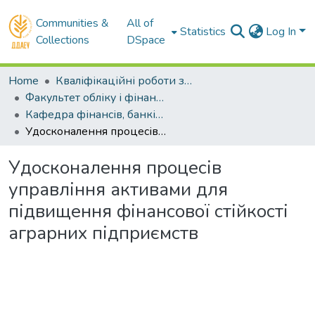
Communities &
All of
Statistics
Log In
Collections
DSpace
Home
Кваліфікаційні роботи здобувачів вищої освіти
Факультет обліку і фінансів
Кафедра фінансів, банківської справи та страхування . Магістри
Удосконалення процесів управління активами для підвищення фінансової стійкості аграрних підприємств
Удосконалення процесів
управління активами для
підвищення фінансової стійкості
аграрних підприємств