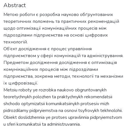
Abstract
Метою роботи є розробка науково обґрунтованих
теоретичних положень та практичних рекомендацій
щодо оптимізації комунікаційних процесів між
підрозділами підприємства на основі цифрових
технологій.
Об’єкт дослідження є процес управління
підприємством у сфері комунікацій та адміністрування.
Предметом дослідження дослідження є оптимізація
комунікаційних процесів між підрозділами
підприємства, зокрема методи, технології та механізми
їх цифровізації.
Metoiu roboty ye rozrobka naukovo obgruntovanykh
teoretychnykh polozhen ta praktychnykh rekomendatsii
shchodo optymizatsii komunikatsiinykh protsesiv mizh
pidrozdilamy pidpryiemstva na osnovi tsyfrovykh tekhnolohii.
Obiekt doslidzhennia ye protses upravlinnia pidpryiemstvom
u sferi komunikatsii ta administruvannia.