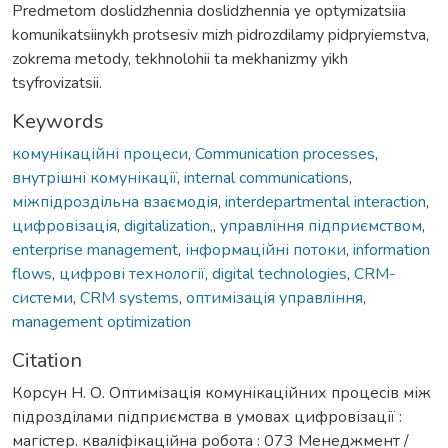
Predmetom doslidzhennia doslidzhennia ye optymizatsiia
komunikatsiinykh protsesiv mizh pidrozdilamy pidpryiemstva,
zokrema metody, tekhnolohii ta mekhanizmy yikh
tsyfrovizatsii.
Keywords
комунікаційні процеси
,
Communication processes
,
внутрішні комунікації
,
internal communications
,
міжпідроздільна взаємодія
,
interdepartmental interaction
,
цифровізація
,
digitalization,
,
управління підприємством
,
enterprise management
,
інформаційні потоки
,
information
flows
,
цифрові технології
,
digital technologies
,
CRM-
системи
,
CRM systems
,
оптимізація управління
,
management optimization
Citation
Корсун Н. О. Оптимізація комунікаційних процесів між
підрозділами підприємства в умовах цифровізації :
магістер. кваліфікаційна робота : 073 Менеджмент /