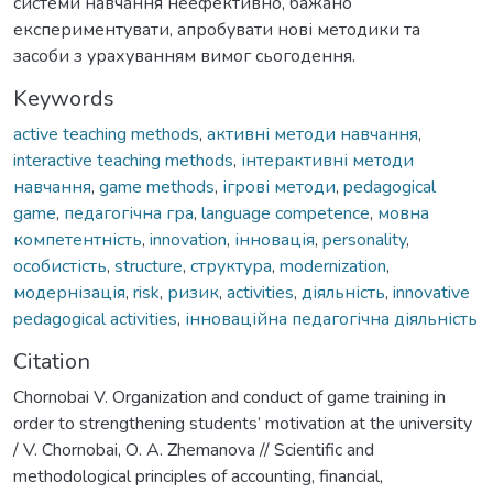
системи навчання неефективно, бажано
експериментувати, апробувати нові методики та
засоби з урахуванням вимог сьогодення.
Keywords
active teaching methods
,
активні методи навчання
,
interactive teaching methods
,
інтерактивні методи
навчання
,
game methods
,
ігрові методи
,
pedagogical
game
,
педагогічна гра
,
language competence
,
мовна
компетентність
,
innovation
,
інновація
,
personality
,
особистість
,
structure
,
структура
,
modernization
,
модернізація
,
risk
,
ризик
,
activities
,
діяльність
,
innovative
pedagogical activities
,
інноваційна педагогічна діяльність
Citation
Chornobai V. Organization and conduct of game training in
order to strengthening students’ motivation at the university
/ V. Chornobai, О. А. Zhemanova // Scientific and
methodological principles of accounting, financial,