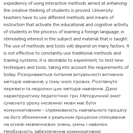
expediency of using interactive methods aimed at enhancing
the creative thinking of students is proved. University
teachers have to use different methods and means of
instruction that activate the educational and cognitive activity
of students in the process of learning a foreign language; in
stimulating interest in the subject and material that is taught.
The use of methods and tools will depend on many factors. It
is not effective to constantly use traditional methods and
training systems, it is desirable to experiment, to test new
techniques and tools, taking into account the requirements of
today. Розкриваються питання актуальності активних
методів навчання, у тому числі ігрових. Розглянуто
переваги та недоліки цих методів навчання. Дано
характеристику педагогічної гри. Методичний зміст
сучасного уроку іноземної мови має бути
комунікативним – спрямованість навчального процесу
на його зближення з реальним процесом спілкування
на основі мовленнєвих знань, умінь і навичок.
Необхідність забезпечення комунікативної