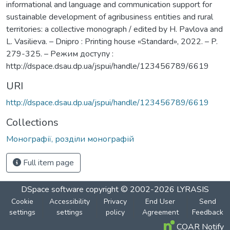
informational and language and communication support for
sustainable development of agribusiness entities and rural
territories: a collective monograph / edited by H. Pavlova and
L. Vasilieva. – Dnipro : Printing house «Standard», 2022. – P.
279-325. – Режим доступу :
http://dspace.dsau.dp.ua/jspui/handle/123456789/6619
URI
http://dspace.dsau.dp.ua/jspui/handle/123456789/6619
Collections
Монографії, розділи монографій
Full item page
DSpace software
copyright © 2002-2026
LYRASIS
Cookie
Accessibility
Privacy
End User
Send
settings
settings
policy
Agreement
Feedback
COAR Notify