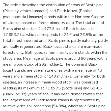
The article describes the distribution of areas of Scots pine
(Pinus sylvestris Linnaeus) and Black locust (Robinia
pseudoacacia Linnaeus) stands within the Northern Steppe
of Ukraine based on forest biometry data. The total area of
Scots pine stands is 21,472.9 ha, of Black locust it is
17,683.7 ha, which corresponds to 24.6 and 26.9% of the
total forest-covered area. Scots pine is partly naturally, partly
artificially regenerated. Black locust stands are man-made
forests only. Both species form mainly pure stands within the
study area. Mean age of Scots pine is around 60 years with a
mean wood stock of 292 m3.hа-1. The dominant Black
locust stands are overmature ones with a mean age of 43
years and a mean stock of 149 m3.hа-1. Generally, for both
species, an increase in mean wood stock was observed,
reaching its maximum at 71 to 75 (Scots pine) and 81-85
(Black locust) years of age. It has been demonstrated that
the largest area of Black locust stands is represented by
relatively rich soil conditions (54.3%), whereas in Scots pine