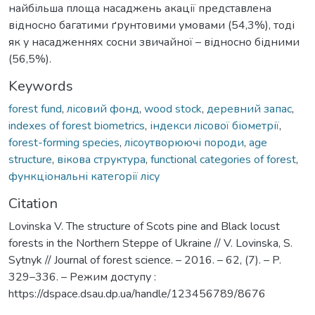
найбільша площа насаджень акації представлена
відносно багатими ґрунтовими умовами (54,3%), тоді
як у насадженнях сосни звичайної – відносно бідними
(56,5%).
Keywords
forest fund
,
лісовий фонд
,
wood stock
,
деревний запас
,
indexes of forest biometrics
,
індекси лісової біометрії
,
forest-forming species
,
лісоутворюючі породи
,
age
structure
,
вікова структура
,
functional categories of forest
,
функціональні категорії лісу
Citation
Lovinska V. The structure of Scots pine and Black locust
forests in the Northern Steppe of Ukraine // V. Lovinska, S.
Sytnyk // Journal of forest science. – 2016. – 62, (7). – P.
329–336. – Режим доступу :
https://dspace.dsau.dp.ua/handle/123456789/8676