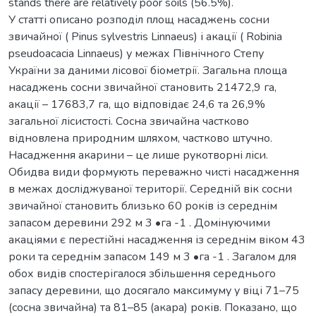
stands there are relatively poor soils (56.5%).
У статті описано розподіл площ насаджень сосни
звичайної ( Pinus sylvestris Linnaeus) і акації ( Robinia
pseudoacacia Linnaeus) у межах Північного Степу
України за даними лісової біометрії. Загальна площа
насаджень сосни звичайної становить 21472,9 га,
акації – 17683,7 га, що відповідає 24,6 та 26,9%
загальної лісистості. Сосна звичайна частково
відновлена природним шляхом, частково штучно.
Насадження акарини – це лише рукотворні ліси.
Обидва види формують переважно чисті насадження
в межах досліджуваної території. Середній вік сосни
звичайної становить близько 60 років із середнім
запасом деревини 292 м 3 •га -1 . Домінуючими
акаціями є перестійні насадження із середнім віком 43
роки та середнім запасом 149 м 3 •га -1 . Загалом для
обох видів спостерігалося збільшення середнього
запасу деревини, що досягало максимуму у віці 71–75
(сосна звичайна) та 81–85 (акара) років. Показано, що