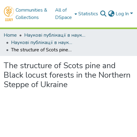
Communities &
All of
Statistics
Log In
Collections
DSpace
Home
Наукові публікації в наукометричних базах Scopus та Web of Science
Наукові публікації в наукометричній базі Scopus
The structure of Scots pine and Black locust forests in the Northern Steppe of Ukraine
The structure of Scots pine and
Black locust forests in the Northern
Steppe of Ukraine