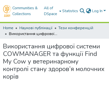
Communities &
All of
Statistics
Log In
Collections
DSpace
Home
Наукові публікації
Тези конференцій
Використання цифрової системи COWMANAGER та функції Find My Cow у ветеринарному контролі стану здоров’я молочних корів
Використання цифрової системи
COWMANAGER та функції Find
My Cow у ветеринарному
контролі стану здоров’я молочних
корів