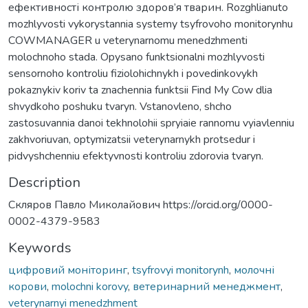
ефективності контролю здоров’я тварин. Rozghlianuto
mozhlyvosti vykorystannia systemy tsyfrovoho monitorynhu
COWMANAGER u veterynarnomu menedzhmenti
molochnoho stada. Opysano funktsionalni mozhlyvosti
sensornoho kontroliu fiziolohichnykh i povedinkovykh
pokaznykiv koriv ta znachennia funktsii Find My Cow dlia
shvydkoho poshuku tvaryn. Vstanovleno, shcho
zastosuvannia danoi tekhnolohii spryiaie rannomu vyiavlenniu
zakhvoriuvan, optymizatsii veterynarnykh protsedur i
pidvyshchenniu efektyvnosti kontroliu zdorovia tvaryn.
Description
Скляров Павло Миколайович https://orcid.org/0000-
0002-4379-9583
Keywords
цифровий моніторинг
,
tsyfrovyi monitorynh
,
молочні
корови
,
molochni korovy
,
ветеринарний менеджмент
,
veterynarnyi menedzhment