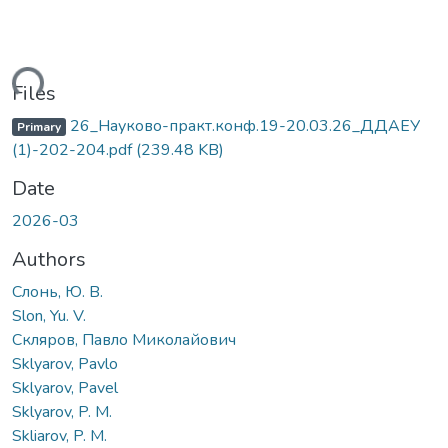
ding...
Files
26_Науково-практ.конф.19-20.03.26_ДДАЕУ
Primary
(1)-202-204.pdf
(239.48 KB)
Date
2026-03
Authors
Слонь, Ю. В.
Slon, Yu. V.
Скляров, Павло Миколайович
Sklyarov, Pavlo
Sklyarov, Pavel
Sklyarov, P. M.
Skliarov, P. M.