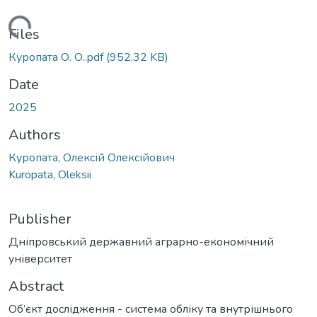
ading...
Files
Куропата О. О..pdf
(952.32 KB)
Date
2025
Authors
Куропата, Олексій Олексійович
Kuropata, Oleksii
Publisher
Дніпровський державний аграрно-економічний
університет
Abstract
Об’єкт дослідження - система обліку та внутрішнього