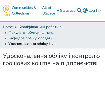
Communities &
All of
Statistics
Log In
Collections
DSpace
Home
Кваліфікаційні роботи здобувачів вищої освіти
Факультет обліку і фінансів
Кафедра обліку, оподаткування та управління фінансово-економічною безпекою . Магістри
Удосконалення обліку і контролю грошових коштів на підприємстві
Удосконалення обліку і контролю
грошових коштів на підприємстві