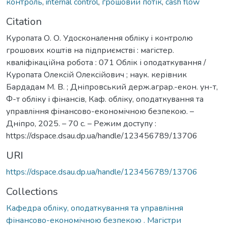
контроль
,
internal control
,
грошовий потік
,
cash flow
Citation
Куропата О. О. Удосконалення обліку і контролю
грошових коштів на підприємстві : магістер.
кваліфікаційна робота : 071 Облік і оподаткування /
Куропата Олексій Олексійович ; наук. керівник
Бардадам М. В. ; Дніпровський держ.аграр.-екон. ун-т,
Ф-т обліку і фінансів, Каф. обліку, оподаткування та
управління фінансово-економічною безпекою. –
Дніпро, 2025. – 70 с. – Режим доступу :
https://dspace.dsau.dp.ua/handle/123456789/13706
URI
https://dspace.dsau.dp.ua/handle/123456789/13706
Collections
Кафедра обліку, оподаткування та управління
фінансово-економічною безпекою . Магістри