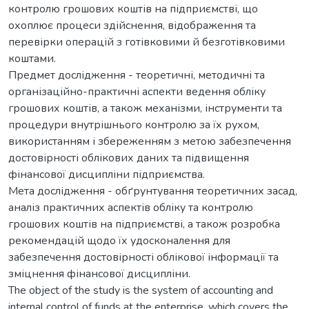
контролю грошових коштів на підприємстві, що
охоплює процеси здійснення, відображення та
перевірки операцій з готівковими й безготівковими
коштами.
Предмет дослідження - теоретичні, методичні та
організаційно-практичні аспекти ведення обліку
грошових коштів, а також механізми, інструменти та
процедури внутрішнього контролю за їх рухом,
використанням і збереженням з метою забезпечення
достовірності облікових даних та підвищення
фінансової дисципліни підприємства.
Мета дослідження - обґрунтування теоретичних засад,
аналіз практичних аспектів обліку та контролю
грошових коштів на підприємстві, а також розробка
рекомендацій щодо їх удосконалення для
забезпечення достовірності облікової інформації та
зміцнення фінансової дисципліни.
The object of the study is the system of accounting and
internal control of funds at the enterprise, which covers the